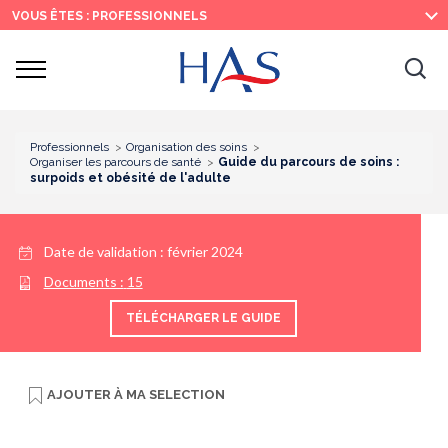
Recherche
Menu
Contenu
VOUS ÊTES : PROFESSIONNELS
principal
principal
Ouvrir
Ouv
le
menu
la
re
Professionnels
Organisation des soins
Organiser les parcours de santé
Guide du parcours de soins :
surpoids et obésité de l'adulte
Date de validation :
février 2024
Documents :
15
TÉLÉCHARGER LE GUIDE
AJOUTER À
MA SELECTION