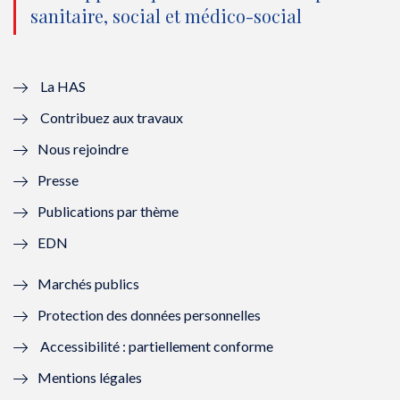
sanitaire, social et médico-social
u
o
u
o
v
u
v
u
e
v
e
v
La HAS
Contribuez aux travaux
l
e
l
e
Nous rejoindre
l
l
l
l
Presse
e
l
e
l
Publications par thème
f
e
f
e
EDN
e
f
e
f
Marchés publics
n
e
n
e
Protection des données personnelles
ê
n
ê
n
Accessibilité : partiellement conforme
t
ê
t
ê
Mentions légales
r
t
r
t