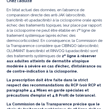
Chez l’adulte
En l’état actuel des données, en l’absence de
comparaison directe des anti-JAK (abrocitinib,
baricitinib et upadacitinib) à la ciclosporine orale après
échec des traitements topiques, leur place par rapport
re
à la ciclosporine ne peut être établie en 1
ligne de
traitement systémique (après échec des
dermocorticoïdes). En conséquence, la Commission de
la Transparence considère que CIBINQO (abrocitinib),
OLUMIANT (baricitinib) et RINVOQ (upadacitinib) sont
e
des traitements systémiques de
2
ligne à réserver
aux adultes atteints de dermatite atopique
modérée à sévère en cas d’échec, d’intolérance ou
de contre-indication à la ciclosporine.
La prescription doit être faite dans le strict
respect des recommandations du RCP (voir RCP et
paragraphe 4.4 Mises en garde spéciales et
précautions d’emploi et 4.8 Profil de tolérance).
La Commission de la Transparence précise que le
e