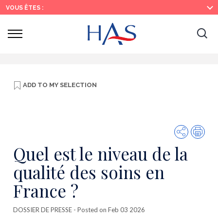
Search
Main
Main
VOUS ÊTES :
Menu
Content
Ouvrir
Ouv
le
menu
la
re
ADD TO
MY SELECTION
Share
Prin
Quel est le niveau de la
qualité des soins en
France ?
DOSSIER DE PRESSE
- Posted on Feb 03 2026