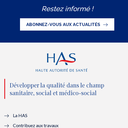
w
a
o
i
S
Restez informé !
i
c
u
n
S
t
e
t
k
ABONNEZ-VOUS AUX ACTUALITÉS
t
b
u
e
e
o
b
d
r
o
e
I
(
k
(
n
n
(
n
(
o
n
o
n
Développer la qualité dans le champ
sanitaire, social et médico-social
u
o
u
o
v
u
v
u
e
v
e
v
La HAS
Contribuez aux travaux