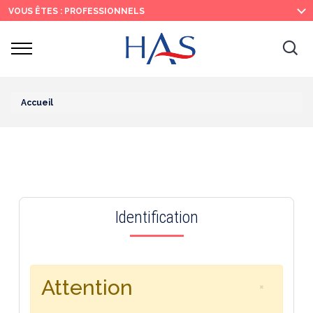
Recherche
Menu
Contenu
VOUS ÊTES : PROFESSIONNELS
principal
principal
Ouvrir
Ouv
le
menu
la
re
Accueil
Identification
Attention
×
Fermer le