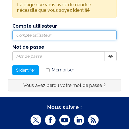
La page que vous avez demandée
nécessite que vous soyez identifié.
Compte utilisateur
Mot de passe
Afficher
Masquer
Mémoriser
S'identifier
Vous avez perdu votre mot de passe ?
Nous suivre :
T
F
Y
L
R