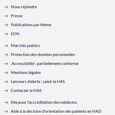
l
e
l
e
Nous rejoindre
l
l
l
l
Presse
e
l
e
l
Publications par thème
f
e
f
e
EDN
e
f
e
f
Marchés publics
n
e
n
e
Protection des données personnelles
ê
n
ê
n
Accessibilité : partiellement conforme
t
ê
t
ê
Mentions légales
r
t
r
t
Lanceurs d’alerte : saisir la HAS
e
r
e
r
Contacter la HAS
)
e
)
e
Site pour l'accréditation des médecins
)
)
Aide à la décision d'orientation des patients en HAD