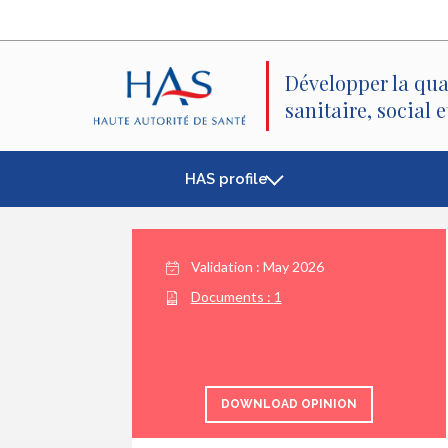
Search
Main
Main
Menu
Content
Développer la qua
sanitaire, social 
HAS profile
Validation :
May 2026
Documents :
1
DOWNLOAD OPINION