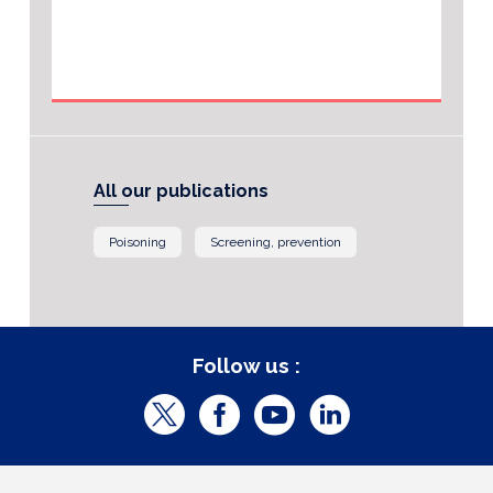
All our publications
Poisoning
Screening, prevention
Follow us :
T
F
Y
L
w
a
o
i