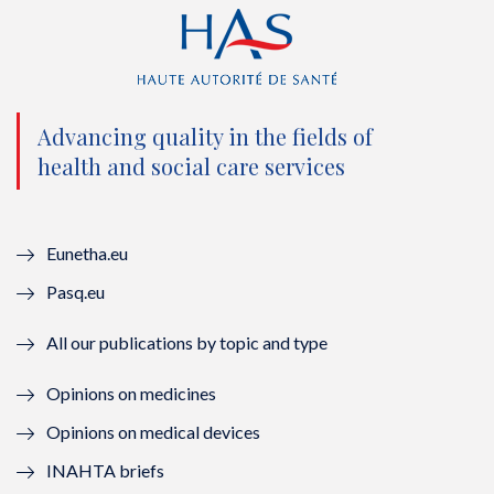
i
c
u
n
t
e
t
k
t
b
u
e
e
o
b
d
Advancing quality in the fields of
r
o
e
I
health and social care services
(
k
(
n
n
(
n
(
Eunetha.eu
o
n
o
n
Pasq.eu
u
o
u
o
All our publications by topic and type
v
u
v
u
Opinions on medicines
e
v
e
v
Opinions on medical devices
l
e
l
e
INAHTA briefs
l
l
l
l