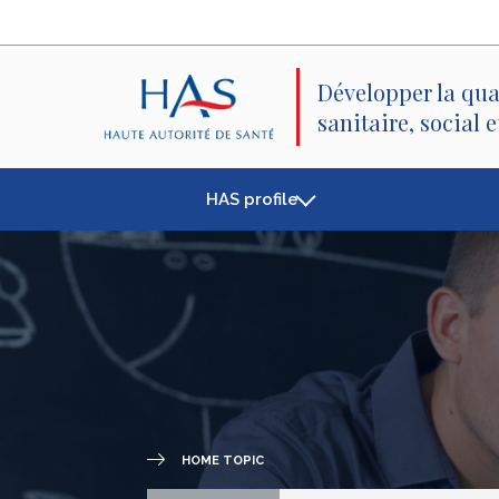
Search
Main
Main
Menu
Content
Développer la qua
sanitaire, social 
HAS profile
HOME TOPIC