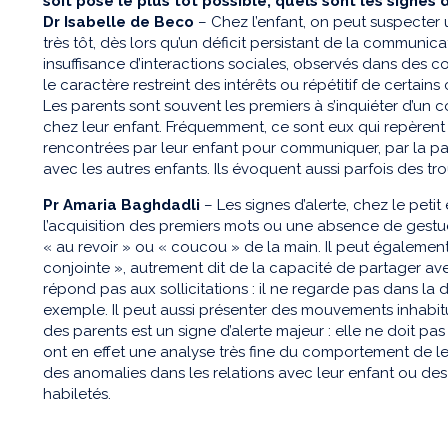
soit posé le plus tôt possible, quels sont les signes d
Dr Isabelle de Beco
– Chez l’enfant, on peut suspecter 
très tôt, dès lors qu’un déficit persistant de la communic
insuffisance d’interactions sociales, observés dans des c
le caractère restreint des intérêts ou répétitif de certai
Les parents sont souvent les premiers à s’inquiéter d’un 
chez leur enfant. Fréquemment, ce sont eux qui repèrent 
rencontrées par leur enfant pour communiquer, par la par
avec les autres enfants. Ils évoquent aussi parfois des tr
Pr Amaria Baghdadli
– Les signes d’alerte, chez le peti
l’acquisition des premiers mots ou une absence de gest
« au revoir » ou « coucou » de la main. Il peut également s
conjointe », autrement dit de la capacité de partager ave
répond pas aux sollicitations : il ne regarde pas dans la d
exemple. Il peut aussi présenter des mouvements inhabitu
des parents est un signe d’alerte majeur : elle ne doit pa
ont en effet une analyse très fine du comportement de leu
des anomalies dans les relations avec leur enfant ou des
habiletés.