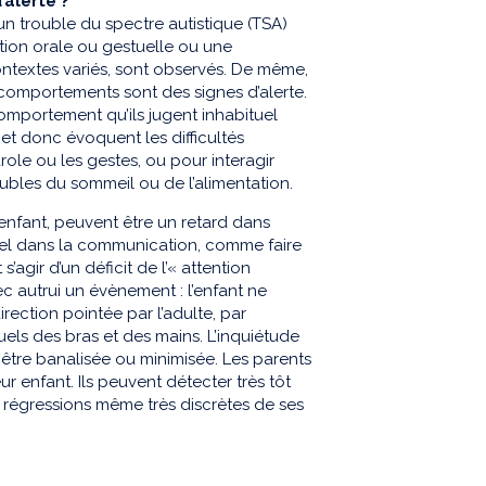
’alerte ?
un trouble du spectre autistique (TSA)
ation orale ou gestuelle ou une
ontextes variés, sont observés. De même,
ns comportements sont des signes d’alerte.
comportement qu’ils jugent inhabituel
et donc évoquent les difficultés
ole ou les gestes, ou pour interagir
oubles du sommeil ou de l’alimentation.
t enfant, peuvent être un retard dans
uel dans la communication, comme faire
’agir d’un déficit de l’« attention
c autrui un évènement : l’enfant ne
irection pointée par l’adulte, par
els des bras et des mains. L’inquiétude
s être banalisée ou minimisée. Les parents
r enfant. Ils peuvent détecter très tôt
 régressions même très discrètes de ses