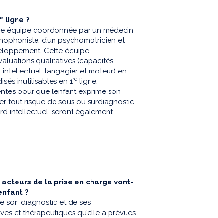
e
ligne ?
r une équipe coordonnée par un médecin
rthophoniste, d’un psychomotricien et
veloppement. Cette équipe
évaluations qualitatives (capacités
 intellectuel, langagier et moteur) en
re
isés inutilisables en 1
ligne.
entes pour que l’enfant exprime son
iter tout risque de sous ou surdiagnostic.
d intellectuel, seront également
 acteurs de la prise en charge vont-
’enfant ?
de son diagnostic et de ses
tives et thérapeutiques qu’elle a prévues