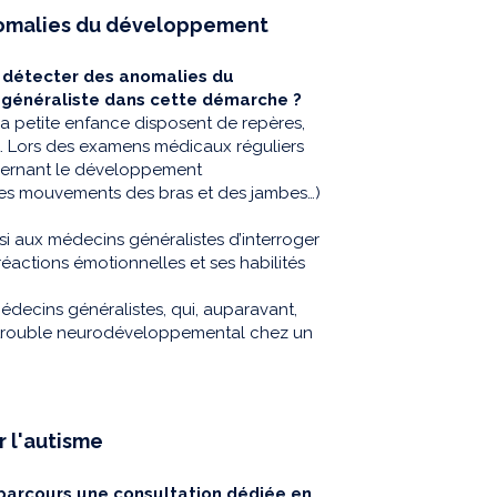
anomalies du développement
s détecter des anomalies du
 généraliste dans cette démarche ?
la petite enfance disposent de repères,
t. Lors des examens médicaux réguliers
oncernant le développement
 les mouvements des bras et des jambes…)
ssi aux médecins généralistes d’interroger
éactions émotionnelles et ses habilités
ecins généralistes, qui, auparavant,
n trouble neurodéveloppemental chez un
 l'autisme
parcours une consultation dédiée en