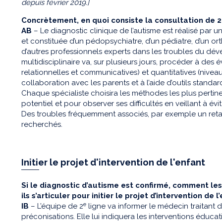
depuis février 2019.]
Concrètement, en quoi consiste la consultation de 2
AB
– Le diagnostic clinique de l’autisme est réalisé pa
et constituée d’un pédopsychiatre, d’un pédiatre, d’un o
d’autres professionnels experts dans les troubles du dé
multidisciplinaire va, sur plusieurs jours, procéder à des 
relationnelles et communicatives) et quantitatives (niveau
collaboration avec les parents et à l’aide d’outils standard
Chaque spécialiste choisira les méthodes les plus pertin
potentiel et pour observer ses difficultés en veillant à év
Des troubles fréquemment associés, par exemple un retar
recherchés.
Initier le projet d'intervention de l'enfant
Si le diagnostic d’autisme est confirmé, comment les
ils s’articuler pour initier le projet d’intervention de l
e
IB
– L’équipe de 2
ligne va informer le médecin traitant 
préconisations. Elle lui indiquera les interventions éduca