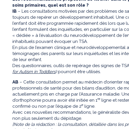
soins primaires, quel est son rôle ?
IB
– Les consultations motivées par des problèmes de san
toujours de repérer un développement inhabituel. Une c
l’enfant doit être programmée rapidement dès lors que lu
l’enfant formulent des inquiétudes, en particulier sur la c
« dédiée » à l’évaluation du neurodéveloppement de l’en
inhabituels pouvant évoquer un TSA.
En plus de l’examen clinique et neurodéveloppemental ad
témoignages des parents sur leurs inquiétudes et les inter
de leur enfant.
Des questionnaires, outils de repérage des signes de TS
for Autism in Toddlers
)
pourront être utilisés.
AB
– Cette consultation permet au médecin d’orienter ra
professionnels de santé pour des bilans d’audition, de mo
actuellement pris en charge par l’Assurance maladie. Une
re
d’orthophonie pourra avoir été initiée en 1
ligne et reste
e
confirmé ou non par l’équipe de 2
ligne.
Avec ces nouvelles recommandations, le généraliste devien
non plus seulement du dépistage.
[Note de la rédaction : la consultation, détaillée dans les