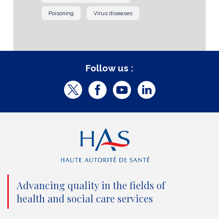
Poisoning
Virus diseases
Follow us :
T
F
Y
L
w
a
o
i
i
c
u
n
t
e
t
k
t
b
u
e
e
o
b
d
Advancing quality in the fields of
r
o
e
I
health and social care services
(
k
(
n