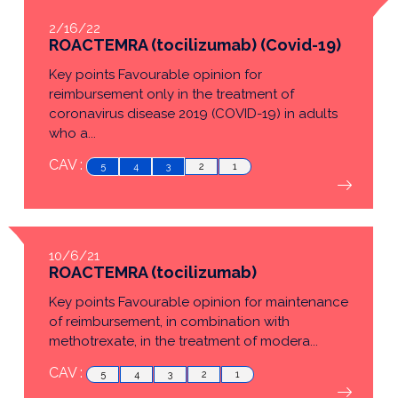
2/16/22
ROACTEMRA (tocilizumab) (Covid-19)
Key points Favourable opinion for
reimbursement only in the treatment of
coronavirus disease 2019 (COVID-19) in adults
who a...
CAV :
5
4
3
2
1
10/6/21
ROACTEMRA (tocilizumab)
Key points Favourable opinion for maintenance
of reimbursement, in combination with
methotrexate, in the treatment of modera...
CAV :
5
4
3
2
1