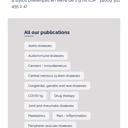
4 stylos préremplis en verre de 0,9 ml (CIP : 34009 301
455 2 4)
All our publications
Aortic diseases
Autoimmune diseases
Cancers - miscellaneous
Central nervous system diseases
Congenital, genetic and rare diseases
COVID-19
Drug therapy
Joint and rheumatic diseases
Paediatrics
Pain - Inflammation
Peripheral vascular diseases