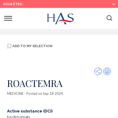
Search
Main
Main
VOUS ÊTES :
Menu
Content
Ouvrir
Ouv
le
menu
la
re
ADD TO
MY SELECTION
Share
Prin
ROACTEMRA
MEDICINE
- Posted on Sep 18 2024
Active substance (DCI)
tocilizumab