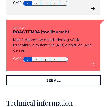
CAV :
5
4
3
2
1
4/3/19
ROACTEMRA (tocilizumab)
Mise à disposition dans l’arthrite juvénile
idiopathique systémique (AJIs) à partir de l’âge
de 1 an. ...
CAV :
5
4
3
2
1
SEE ALL
Technical information