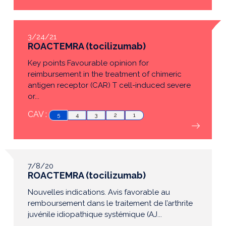
3/24/21
ROACTEMRA (tocilizumab)
Key points Favourable opinion for
reimbursement in the treatment of chimeric
antigen receptor (CAR) T cell-induced severe
or...
CAV :
5
4
3
2
1
7/8/20
ROACTEMRA (tocilizumab)
Nouvelles indications. Avis favorable au
remboursement dans le traitement de l’arthrite
juvénile idiopathique systémique (AJ...