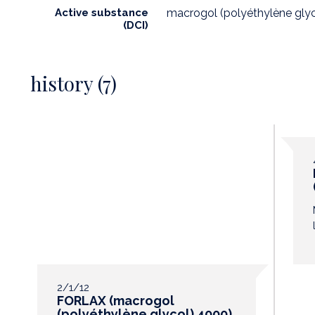
Active substance
macrogol (polyéthylène gly
(DCI)
history (7)
2/1/12
FORLAX (macrogol
(polyéthylène glycol) 4000)