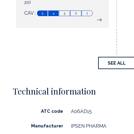
20)
CAV :
5
4
3
2
1
SEE ALL
Technical information
ATC code
A06AD15
Manufacturer
IPSEN PHARMA