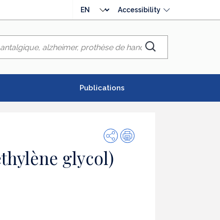
Choose
Accessibility
language
Chercher
Publications
Share
Print
hylène glycol)