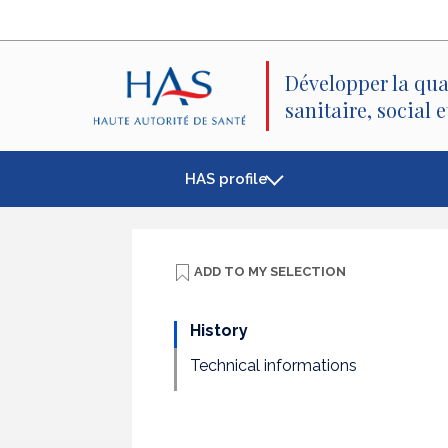
Search
Main
Main
Menu
Content
Développer la qua
sanitaire, social 
HAS profile
ADD TO
MY SELECTION
History
Technical informations