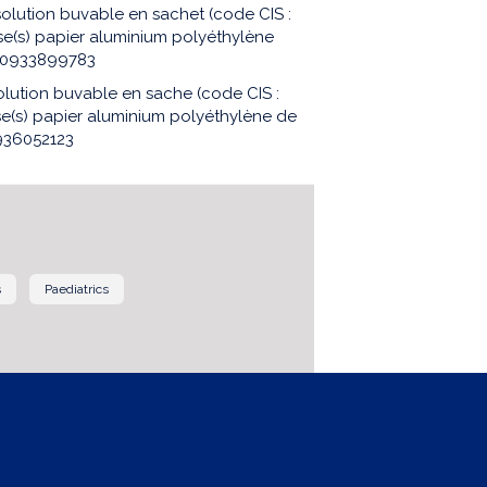
olution buvable en sachet (code CIS :
e(s) papier aluminium polyéthylène
400933899783
lution buvable en sache (code CIS :
e(s) papier aluminium polyéthylène de
936052123
s
Paediatrics