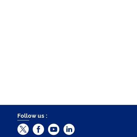
Follow us :
T
F
Y
L