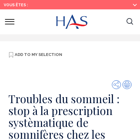
Search
Main
Main
VOUS ÊTES :
Menu
Content
Ouvrir
Ouv
le
menu
la
re
ADD TO
MY SELECTION
Share
Prin
Troubles du sommeil :
stop à la prescription
systèmatique de
somnifères chez les