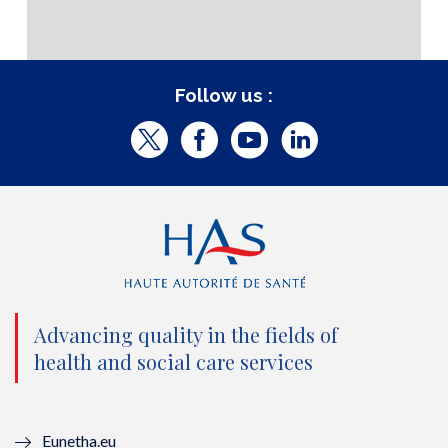
Follow us :
T
F
Y
L
w
a
o
i
i
c
u
n
t
e
t
k
t
b
u
e
e
o
b
d
Advancing quality in the fields of
r
o
e
I
health and social care services
(
k
(
n
n
(
n
(
Eunetha.eu