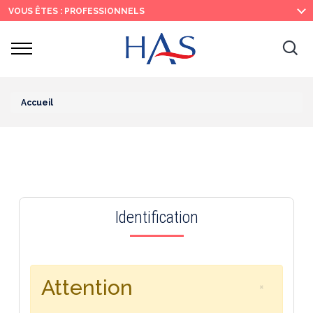
Recherche
Menu
Contenu
VOUS ÊTES : PROFESSIONNELS
principal
principal
Ouvrir
Ouv
le
menu
la
re
Accueil
Identification
Attention
×
Fermer le