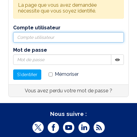
La page que vous avez demandée
nécessite que vous soyez identifié.
Compte utilisateur
Mot de passe
Afficher
Masquer
Mémoriser
S'identifier
Vous avez perdu votre mot de passe ?
Nous suivre :
T
F
Y
L
R