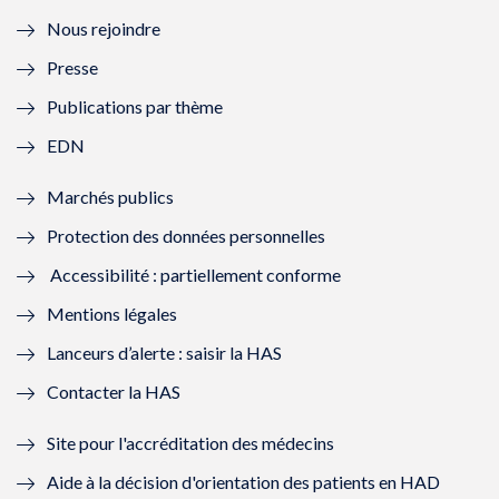
l
e
l
e
Nous rejoindre
l
l
l
l
Presse
e
l
e
l
Publications par thème
f
e
f
e
EDN
e
f
e
f
Marchés publics
n
e
n
e
Protection des données personnelles
ê
n
ê
n
Accessibilité : partiellement conforme
t
ê
t
ê
Mentions légales
r
t
r
t
Lanceurs d’alerte : saisir la HAS
e
r
e
r
Contacter la HAS
)
e
)
e
Site pour l'accréditation des médecins
)
)
Aide à la décision d'orientation des patients en HAD