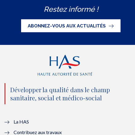
w
a
o
i
S
Restez informé !
i
c
u
n
S
t
e
t
k
ABONNEZ-VOUS AUX ACTUALITÉS
t
b
u
e
e
o
b
d
r
o
e
I
(
k
(
n
n
(
n
(
o
n
o
n
Développer la qualité dans le champ
sanitaire, social et médico-social
u
o
u
o
v
u
v
u
e
v
e
v
La HAS
Contribuez aux travaux