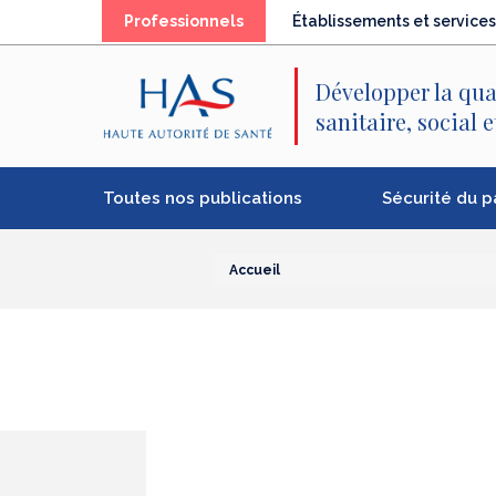
Recherche
Menu
Contenu
Professionnels
Établissements et services
principal
principal
Développer la qua
sanitaire, social 
Toutes nos publications
Sécurité du p
Accueil