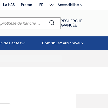
Choisir
La HAS
Presse
Accessibilité
la
langue
RECHERCHE
AVANCÉE
Chercher
on des actes
Contribuez aux travaux