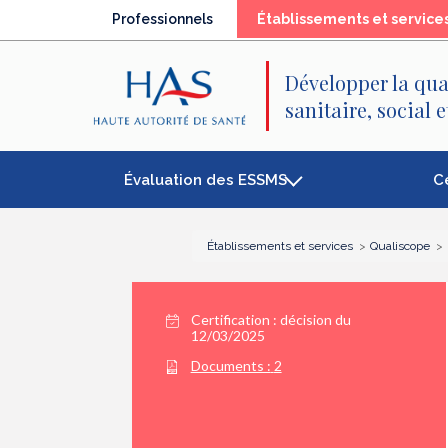
Recherche
Menu
Contenu
Professionnels
Établissements et service
principal
principal
Développer la qua
sanitaire, social 
Évaluation des ESSMS
C
Établissements et services
Qualiscope
Certification :
décision du
12/03/2025
Documents :
2