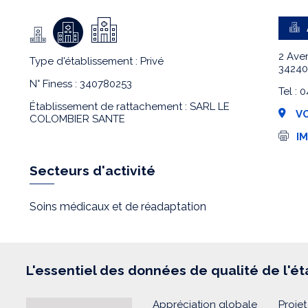
2 Ave
Type d'établissement : Privé
34240
N° Finess : 340780253
Tel : 
Établissement de rattachement : SARL LE
VO
COLOMBIER SANTE
I
I
m
p
r
Secteurs d'activité
e
s
s
Soins médicaux et de réadaptation
i
o
n
L'essentiel des données de qualité de l'é
Appréciation globale
Projet