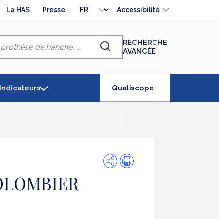
Choisir
La HAS
Presse
Accessibilité
la
langue
RECHERCHE
AVANCÉE
Chercher
(élément
Indicateurs
Qualiscope
séléctionné)
Partager
Impression
OLOMBIER