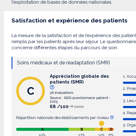
l'exploitation de bases de données nationales.
Satisfaction et expérience des patients
La mesure de la satisfaction et de l’expérience des patien
remplis par les patients après leur séjour. Le questionnair
concerne différentes étapes du parcours de soin.
Soins médicaux et de réadaptation (SMR)
Appréciation globale des
1. Accu
patients (SMR)
C
2. Pris
36 évaluations
Source : IQSS questionnaire patient -
3. Lieu
2025
68 /100
stable
4. Rep
Répartition nationale des établissements par niveau
5. Orga
A
B
C
D
54%
27%
14%
6%