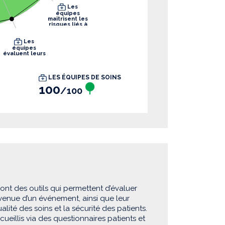
Les
équipes
maîtrisent les
risques liés à
leurs pratiques
Les
équipes
évaluent leurs
pratiques
LES ÉQUIPES DE SOINS
100
/100
sont des outils qui permettent d’évaluer
rvenue d’un événement, ainsi que leur
lité des soins et la sécurité des patients.
eillis via des questionnaires patients et