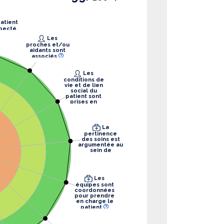
pecté.
Les
proches et/ou
aidants sont
associés
Les
conditions de
vie et de lien
social du
patient sont
prises en
compte
La
pertinence
des soins est
argumentée au
sein de
l’équipe
Les
équipes sont
coordonnées
pour prendre
en charge le
patient