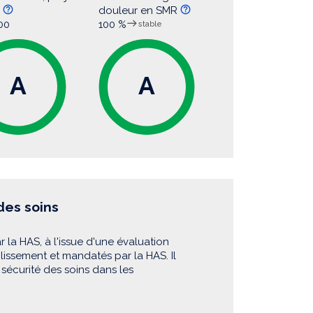
e
douleur en SMR
00
100 %
stable
A
A
 des soins
r la HAS, à l'issue d'une évaluation
blissement et mandatés par la HAS. Il
sécurité des soins dans les