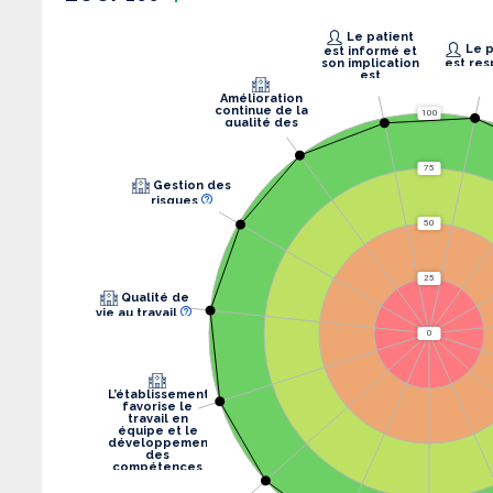
Le patient
Le patient
est informé et
son implication
est res
est
recherchée.
Amélioration
continue de la
100
qualité des
soins
75
Gestion des
risques
50
25
Qualité de
vie au travail
0
L’établissement
favorise le
travail en
équipe et le
développement
des
compétences