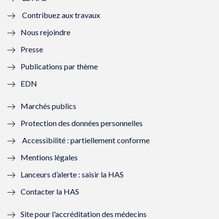
e
v
e
v
Contribuez aux travaux
l
e
l
e
Nous rejoindre
l
l
l
l
Presse
e
l
e
l
Publications par thème
f
e
f
e
EDN
e
f
e
f
Marchés publics
n
e
n
e
Protection des données personnelles
ê
n
ê
n
Accessibilité : partiellement conforme
t
ê
t
ê
Mentions légales
r
t
r
t
Lanceurs d’alerte : saisir la HAS
e
r
e
r
Contacter la HAS
)
e
)
e
Site pour l'accréditation des médecins
)
)