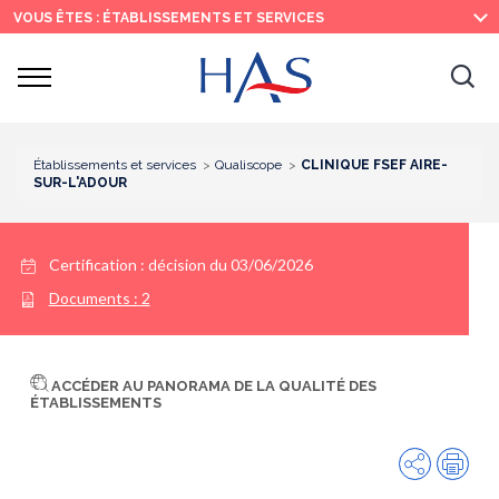
Recherche
Menu
Contenu
VOUS ÊTES : ÉTABLISSEMENTS ET SERVICES
principal
principal
Ouvrir
Ouv
le
menu
la
re
Établissements et services
Qualiscope
CLINIQUE FSEF AIRE-
SUR-L'ADOUR
Certification :
décision du 03/06/2026
Documents :
2
ACCÉDER AU PANORAMA DE LA QUALITÉ DES
ÉTABLISSEMENTS
Partager
Imp