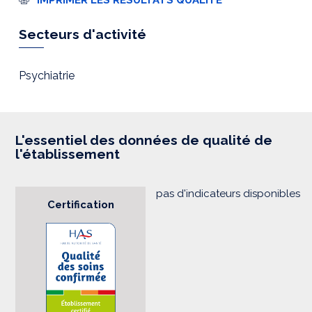
m
p
r
Secteurs d'activité
e
s
s
i
Psychiatrie
o
n
L'essentiel des données de qualité de
l'établissement
pas d'indicateurs disponibles
Certification