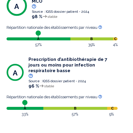
MCO
A
Source : IQSS dossier patient - 2024
98 %
stable
Répartition nationale des établissements par niveau
A
B
C
57%
39%
4%
Prescription d’antibiothérapie de 7
jours ou moins pour infection
respiratoire basse
A
Source : IQSS dossier patient - 2024
96 %
stable
Répartition nationale des établissements par niveau
A
B
C
33%
57%
9%