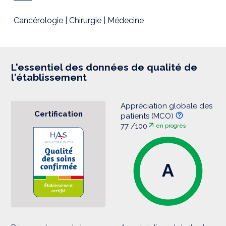
s
s
i
Cancérologie | Chirurgie | Médecine
o
n
L'essentiel des données de qualité de
l'établissement
Appréciation globale des
Certification
patients (MCO)
77 /100
en progrès
A