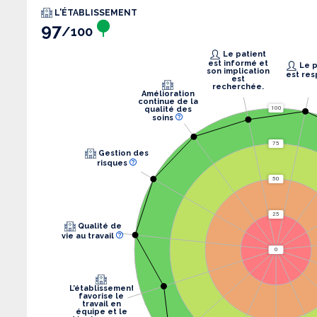
L'ÉTABLISSEMENT
97
/100
Le patient
est informé et
Le patient
son implication
est res
est
recherchée.
Amélioration
continue de la
qualité des
100
soins
75
Gestion des
risques
50
25
Qualité de
vie au travail
0
L’établissement
favorise le
travail en
équipe et le