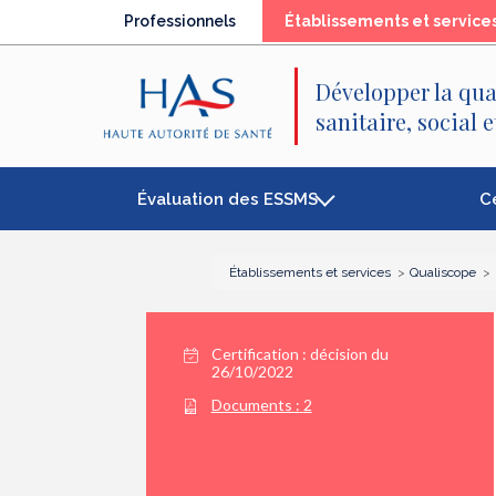
Recherche
Menu
Contenu
Professionnels
Établissements et service
principal
principal
Développer la qua
sanitaire, social 
Évaluation des ESSMS
C
Établissements et services
Qualiscope
Certification :
décision du
26/10/2022
Documents :
2