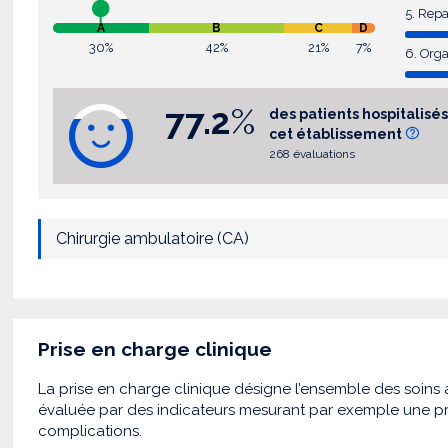
5. Rep
A
B
C
D
30%
42%
21%
7%
6. Orga
77.2
%
des patients hospitali
cet établissement
268 évaluations
Chirurgie ambulatoire (CA)
Prise en charge clinique
La prise en charge clinique désigne l’ensemble des soins a
évaluée par des indicateurs mesurant par exemple une pr
complications.