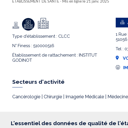
ETABLISSEMENT DE SANTÉ
- Mis en ligne le 21 janv. 2025
1 Rue
Type d'établissement : CLCC
51056
N° Finess : 510000516
Tel :
Établissement de rattachement : INSTITUT
VO
GODINOT
I
I
m
p
r
Secteurs d'activité
e
s
s
Cancérologie | Chirurgie | Imagerie Médicale | Médecine
i
o
n
L'essentiel des données de qualité de l'é