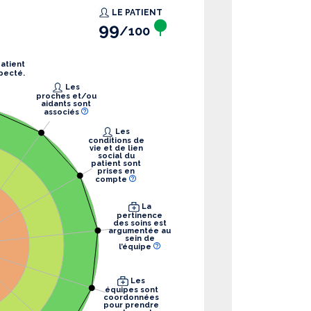
LE PATIENT
99
/100
pecté.
Les
proches et/ou
aidants sont
associés
Les
conditions de
vie et de lien
social du
patient sont
prises en
compte
La
pertinence
des soins est
argumentée au
sein de
l’équipe
Les
équipes sont
coordonnées
pour prendre