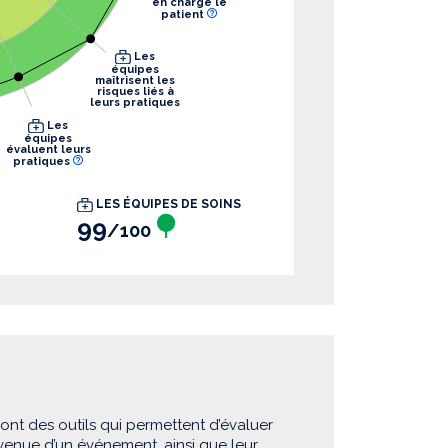
en charge le
patient
Les
équipes
maîtrisent les
risques liés à
leurs pratiques
Les
équipes
évaluent leurs
pratiques
LES ÉQUIPES DE SOINS
99
/100
sont des outils qui permettent d’évaluer
rvenue d’un événement, ainsi que leur