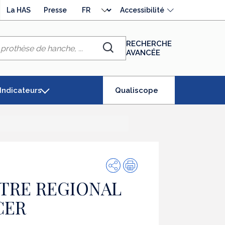
Choisir
La HAS
Presse
Accessibilité
la
langue
RECHERCHE
AVANCÉE
Chercher
(élément
Indicateurs
Qualiscope
séléctionné)
Partager
Impression
TRE REGIONAL
CER