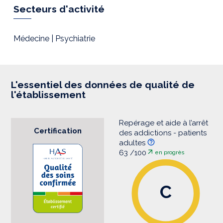
r
Secteurs d'activité
e
s
s
i
Médecine | Psychiatrie
o
n
L'essentiel des données de qualité de
l'établissement
Repérage et aide à l’arrêt
Certification
des addictions - patients
adultes
63 /100
en progrès
C