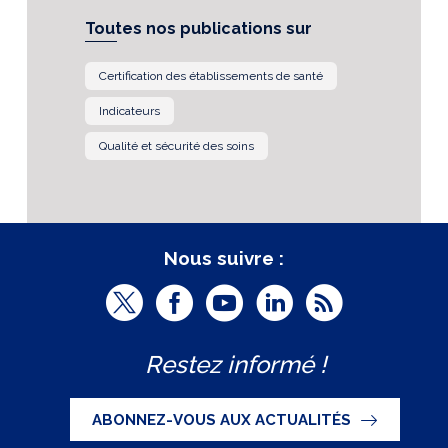
Toutes nos publications sur
Certification des établissements de santé
Indicateurs
Qualité et sécurité des soins
Nous suivre :
T
F
Y
L
R
w
a
o
i
S
Restez informé !
i
c
u
n
S
t
e
t
k
ABONNEZ-VOUS AUX ACTUALITÉS