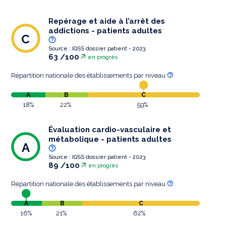
Repérage et aide à l’arrêt des
addictions - patients adultes
C
Source : IQSS dossier patient - 2023
63 /100
en progrès
Répartition nationale des établissements par niveau
A
B
C
18%
22%
59%
Évaluation cardio-vasculaire et
métabolique - patients adultes
A
Source : IQSS dossier patient - 2023
89 /100
en progrès
Répartition nationale des établissements par niveau
A
B
C
16%
21%
62%