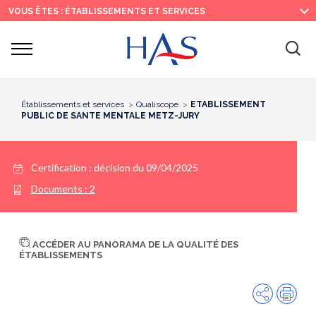
Recherche
Menu
Contenu
VOUS ÊTES : ÉTABLISSEMENTS ET SERVICES
principal
principal
Ouvrir
Ouv
le
menu
la
re
Établissements et services
Qualiscope
ETABLISSEMENT
PUBLIC DE SANTE MENTALE METZ-JURY
Certification :
décision du 09/04/2025
Documents :
2
ACCÉDER AU PANORAMA DE LA QUALITÉ DES
ÉTABLISSEMENTS
Partager
Imp