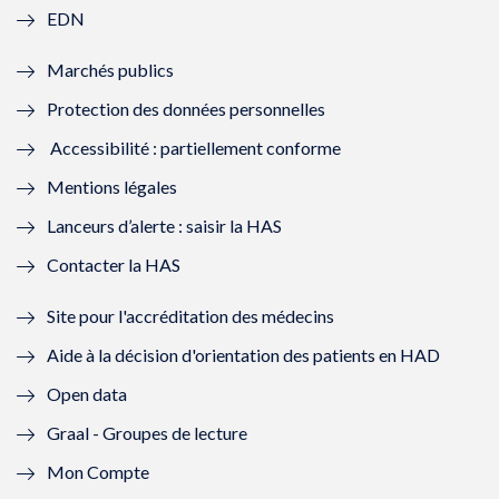
EDN
e
f
e
f
Marchés publics
n
e
n
e
Protection des données personnelles
ê
n
ê
n
Accessibilité : partiellement conforme
t
ê
t
ê
Mentions légales
r
t
r
t
Lanceurs d’alerte : saisir la HAS
e
r
e
r
Contacter la HAS
)
e
)
e
Site pour l'accréditation des médecins
)
)
Aide à la décision d'orientation des patients en HAD
Open data
Graal - Groupes de lecture
Mon Compte