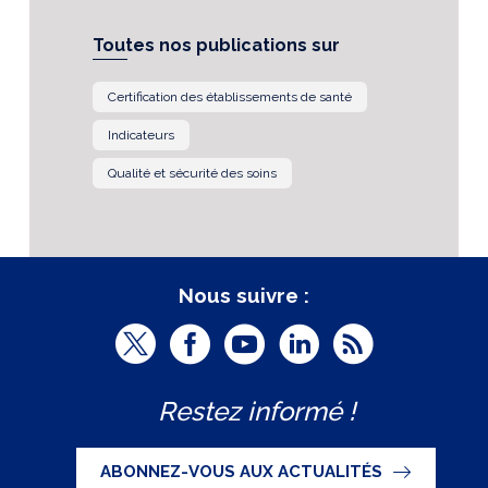
Toutes nos publications sur
Certification des établissements de santé
Indicateurs
Qualité et sécurité des soins
Nous suivre :
T
F
Y
L
R
w
a
o
i
S
Restez informé !
i
c
u
n
S
t
e
t
k
ABONNEZ-VOUS AUX ACTUALITÉS