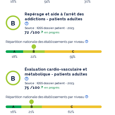
16%
54%
30%
Repérage et aide à l’arrêt des
addictions - patients adultes
B
Source : IQSS dossier patient - 2023
72 /100
en progrès
Répartition nationale des établissements par niveau
A
B
C
18%
22%
59%
Évaluation cardio-vasculaire et
métabolique - patients adultes
B
Source : IQSS dossier patient - 2023
75 /100
en progrès
Répartition nationale des établissements par niveau
A
B
C
16%
21%
62%