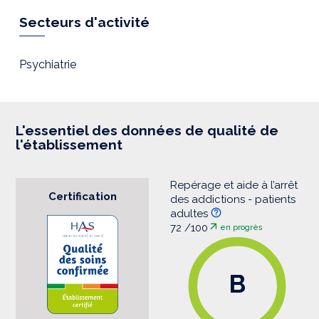
p
r
Secteurs d'activité
e
s
s
i
Psychiatrie
o
n
L'essentiel des données de qualité de
l'établissement
Repérage et aide à l’arrêt
Certification
des addictions - patients
adultes
72 /100
en progrès
B