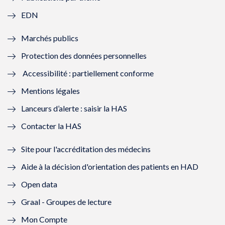
f
e
f
e
EDN
e
f
e
f
Marchés publics
n
e
n
e
Protection des données personnelles
ê
n
ê
n
Accessibilité : partiellement conforme
t
ê
t
ê
Mentions légales
r
t
r
t
Lanceurs d’alerte : saisir la HAS
e
r
e
r
Contacter la HAS
)
e
)
e
Site pour l'accréditation des médecins
)
)
Aide à la décision d'orientation des patients en HAD
Open data
Graal - Groupes de lecture
Mon Compte