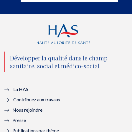
t
b
u
e
e
o
b
d
r
o
e
I
(
k
(
n
n
(
n
(
o
n
o
n
Développer la qualité dans le champ
sanitaire, social et médico-social
u
o
u
o
v
u
v
u
e
v
e
v
La HAS
Contribuez aux travaux
l
e
l
e
Nous rejoindre
l
l
l
l
Presse
e
l
e
l
Publications par thème