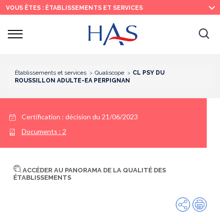
Recherche
Menu
Contenu
VOUS ÊTES : ÉTABLISSEMENTS ET SERVICES
principal
principal
Ouvrir
Ouv
le
menu
la
re
Établissements et services
Qualiscope
CL PSY DU
ROUSSILLON ADULTE-EA PERPIGNAN
Certification :
décision du 21/06/2023
Documents :
2
ACCÉDER AU PANORAMA DE LA QUALITÉ DES
ÉTABLISSEMENTS
Partager
Imp