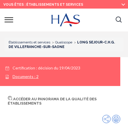
Recherche
Menu
Contenu
VOUS ÊTES : ÉTABLISSEMENTS ET SERVICES
principal
principal
Ouvrir
Ouv
le
menu
la
re
Établissements et services
Qualiscope
LONG SEJOUR-C.H.G.
DE VILLEFRANCHE-SUR-SAONE
Certification :
décision du 19/04/2023
Documents :
2
ACCÉDER AU PANORAMA DE LA QUALITÉ DES
ÉTABLISSEMENTS
Partager
Imp