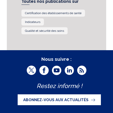
Toutes nos publications sur
Certification des établissements de santé
Indicateurs
Qualité et sécurité des soins
Nous suivre :
T
F
Y
L
R
w
a
o
i
S
Restez informé !
i
c
u
n
S
t
e
t
k
ABONNEZ-VOUS AUX ACTUALITÉS
t
b
u
e