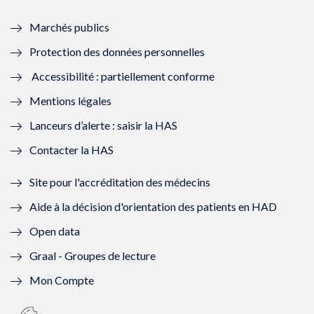
e
f
e
f
Marchés publics
n
e
n
e
Protection des données personnelles
ê
n
ê
n
Accessibilité : partiellement conforme
t
ê
t
ê
Mentions légales
r
t
r
t
Lanceurs d’alerte : saisir la HAS
e
r
e
r
Contacter la HAS
)
e
)
e
Site pour l'accréditation des médecins
)
)
Aide à la décision d'orientation des patients en HAD
Open data
Graal - Groupes de lecture
Mon Compte