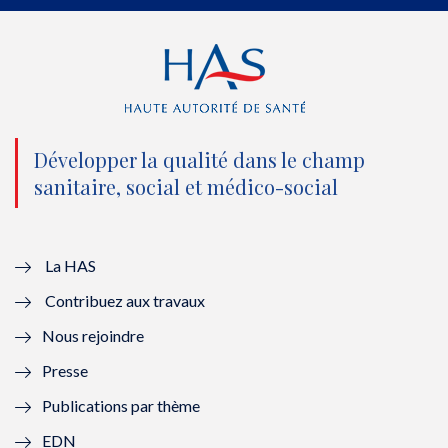
e
o
b
d
r
o
e
I
(
k
(
n
n
(
n
(
o
n
o
n
Développer la qualité dans le champ
sanitaire, social et médico-social
u
o
u
o
v
u
v
u
e
v
e
v
La HAS
Contribuez aux travaux
l
e
l
e
Nous rejoindre
l
l
l
l
Presse
e
l
e
l
Publications par thème
f
e
f
e
EDN