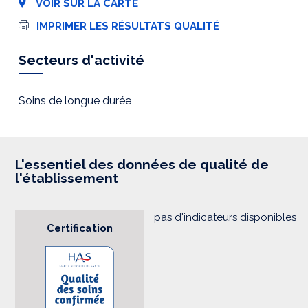
VOIR SUR LA CARTE
I
IMPRIMER LES RÉSULTATS QUALITÉ
m
p
r
Secteurs d'activité
e
s
s
i
Soins de longue durée
o
n
L'essentiel des données de qualité de
l'établissement
pas d'indicateurs disponibles
Certification