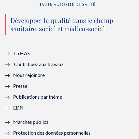
n
(
n
(
o
n
o
n
Développer la qualité dans le champ
sanitaire, social et médico-social
u
o
u
o
v
u
v
u
e
v
e
v
La HAS
Contribuez aux travaux
l
e
l
e
Nous rejoindre
l
l
l
l
Presse
e
l
e
l
Publications par thème
f
e
f
e
EDN
e
f
e
f
Marchés publics
n
e
n
e
Protection des données personnelles
ê
n
ê
n