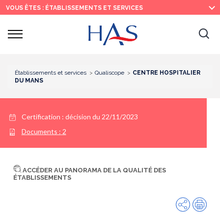
Recherche
Menu
Contenu
VOUS ÊTES : ÉTABLISSEMENTS ET SERVICES
principal
principal
Ouvrir
Ouv
le
menu
la
re
Établissements et services
Qualiscope
CENTRE HOSPITALIER
DU MANS
Certification :
décision du 22/11/2023
Documents :
2
ACCÉDER AU PANORAMA DE LA QUALITÉ DES
ÉTABLISSEMENTS
Partager
Imp