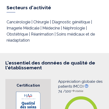
p
r
Secteurs d'activité
e
s
s
i
Cancérologie | Chirurgie | Diagnostic génétique |
o
Imagerie Médicale | Médecine | Néphrologie |
n
Obstétrique | Réanimation | Soins médicaux et de
réadaptation
L'essentiel des données de qualité de
l'établissement
Appréciation globale des
Certification
patients (MCO)
74 /100
stable