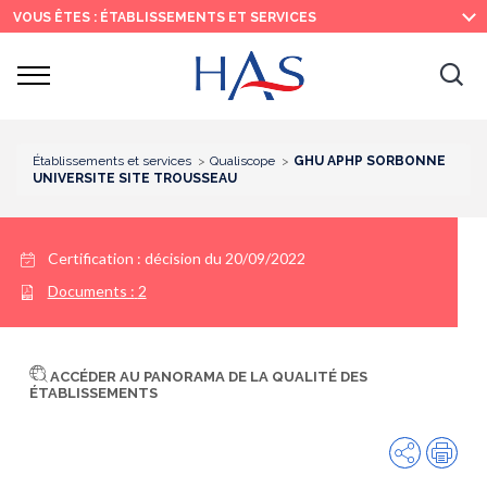
Recherche
Menu
Contenu
VOUS ÊTES : ÉTABLISSEMENTS ET SERVICES
principal
principal
Ouvrir
Ouv
le
menu
la
re
Établissements et services
Qualiscope
GHU APHP SORBONNE
UNIVERSITE SITE TROUSSEAU
Certification :
décision du 20/09/2022
Documents :
2
ACCÉDER AU PANORAMA DE LA QUALITÉ DES
ÉTABLISSEMENTS
Partager
Imp