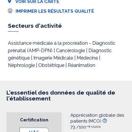
VOIR SUR LA CARTE
I
IMPRIMER LES RÉSULTATS QUALITÉ
m
p
r
Secteurs d'activité
e
s
s
i
Assistance médicale à la procréation - Diagnostic
o
prénatal (AMP-DPN) | Cancérologie | Diagnostic
n
génétique | Imagerie Médicale | Médecine |
Néphrologie | Obstétrique | Réanimation
L'essentiel des données de qualité de
l'établissement
Appréciation globale des
Certification
patients (MCO)
73 /100
stable