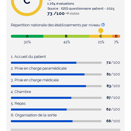
C
1 264 évaluations
Source : IQSS questionnaire patient - 2025
73 /100
stable
Répartition nationale des établissements par niveau
A
B
C
D
30%
42%
21%
7%
1. Accueil du patient
72
/100
2. Prise en charge paramédicale
81
/100
3. Prise en charge médicale
83
/100
4. Chambre
67
/100
5. Repas
62
/100
6. Organisation de la sortie
68
/100