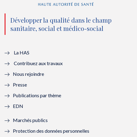
n
(
n
(
o
n
o
n
Développer la qualité dans le champ
sanitaire, social et médico-social
u
o
u
o
v
u
v
u
e
v
e
v
La HAS
Contribuez aux travaux
l
e
l
e
Nous rejoindre
l
l
l
l
Presse
e
l
e
l
Publications par thème
f
e
f
e
EDN
e
f
e
f
Marchés publics
n
e
n
e
Protection des données personnelles
ê
n
ê
n