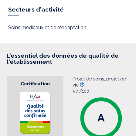
p
r
Secteurs d'activité
e
s
s
i
Soins médicaux et de réadaptation
o
n
L'essentiel des données de qualité de
l'établissement
Projet de soins, projet de
Certification
vie
97 /100
A