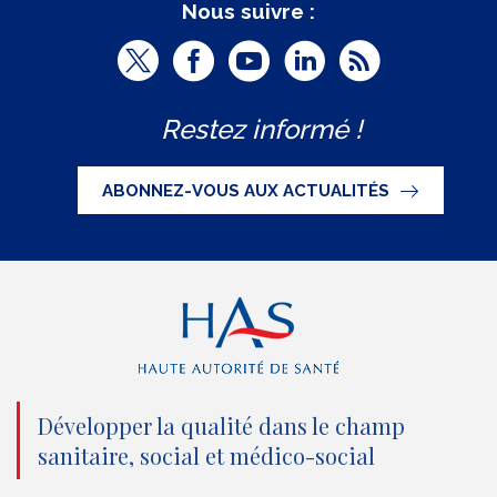
Nous suivre :
T
F
Y
L
R
w
a
o
i
S
Restez informé !
i
c
u
n
S
t
e
t
k
ABONNEZ-VOUS AUX ACTUALITÉS
t
b
u
e
e
o
b
d
r
o
e
I
(
k
(
n
n
(
n
(
o
n
o
n
Développer la qualité dans le champ
sanitaire, social et médico-social
u
o
u
o