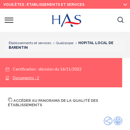
Recherche
Menu
Contenu
VOUS ÊTES : ÉTABLISSEMENTS ET SERVICES
principal
principal
Ouvrir
Ouv
le
menu
la
re
Établissements et services
Qualiscope
HOPITAL LOCAL DE
BARENTIN
Certification :
décision du 16/11/2022
Documents :
2
ACCÉDER AU PANORAMA DE LA QUALITÉ DES
ÉTABLISSEMENTS
Partager
Imp