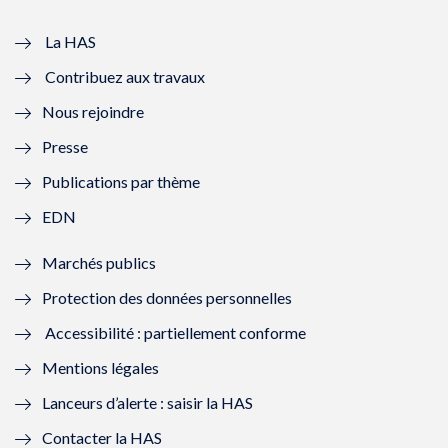
v
u
v
u
e
v
e
v
La HAS
Contribuez aux travaux
l
e
l
e
Nous rejoindre
l
l
l
l
Presse
e
l
e
l
Publications par thème
f
e
f
e
EDN
e
f
e
f
Marchés publics
n
e
n
e
Protection des données personnelles
ê
n
ê
n
Accessibilité : partiellement conforme
t
ê
t
ê
Mentions légales
r
t
r
t
Lanceurs d’alerte : saisir la HAS
e
r
e
r
Contacter la HAS