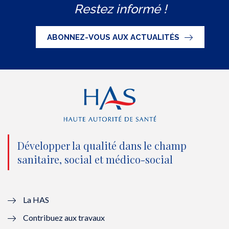
Restez informé !
i
c
u
n
S
t
e
t
k
ABONNEZ-VOUS AUX ACTUALITÉS
t
b
u
e
e
o
b
d
r
o
e
I
(
k
(
n
n
(
n
(
o
n
o
n
Développer la qualité dans le champ
sanitaire, social et médico-social
u
o
u
o
v
u
v
u
e
v
e
v
La HAS
Contribuez aux travaux
l
e
l
e