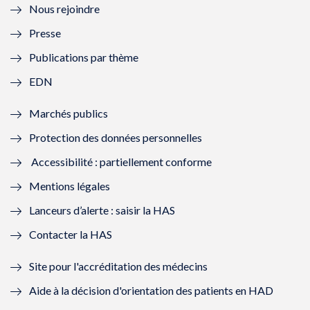
Nous rejoindre
l
l
l
l
Presse
e
l
e
l
Publications par thème
f
e
f
e
EDN
e
f
e
f
Marchés publics
n
e
n
e
Protection des données personnelles
ê
n
ê
n
Accessibilité : partiellement conforme
t
ê
t
ê
Mentions légales
r
t
r
t
Lanceurs d’alerte : saisir la HAS
e
r
e
r
Contacter la HAS
)
e
)
e
Site pour l'accréditation des médecins
)
)
Aide à la décision d'orientation des patients en HAD