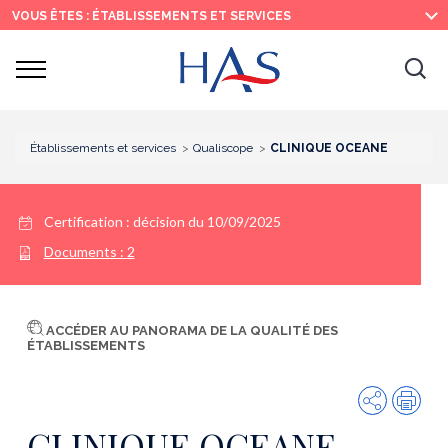
Recherche
Menu
Contenu
VOUS ÊTES : ÉTABLISSEMENTS ET SERVICES
principal
principal
Ouvrir
Ouv
le
menu
la
re
Établissements et services
Qualiscope
CLINIQUE OCEANE
Certification :
décision du 10/09/2025
Documents :
2
ACCÉDER AU PANORAMA DE LA QUALITÉ DES
ÉTABLISSEMENTS
Partager
Imp
CLINIQUE OCEANE