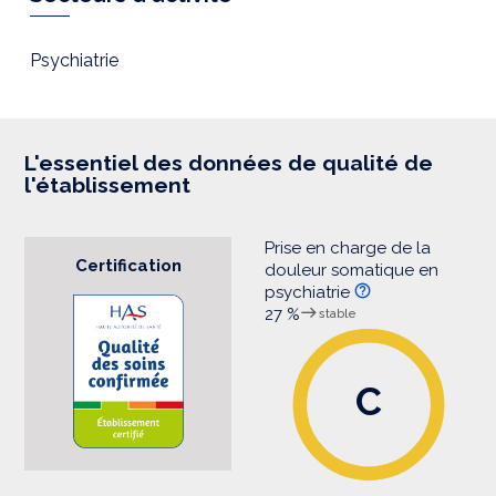
e
s
s
i
Psychiatrie
o
n
L'essentiel des données de qualité de
l'établissement
Prise en charge de la
Certification
douleur somatique en
psychiatrie
27 %
stable
C