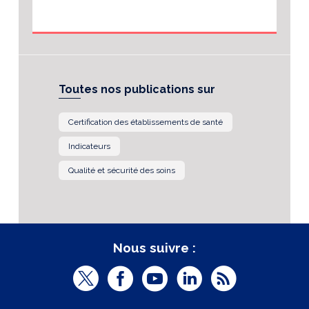
Toutes nos publications sur
Certification des établissements de santé
Indicateurs
Qualité et sécurité des soins
Nous suivre :
T
F
Y
L
R
w
a
o
i
S