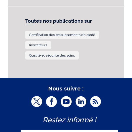
Toutes nos publications sur
Certification des établissements de santé
Indicateurs
Qualité et sécurité des soins
Nous suivre :
T
F
Y
L
R
w
a
o
i
S
Restez informé !
i
c
u
n
S