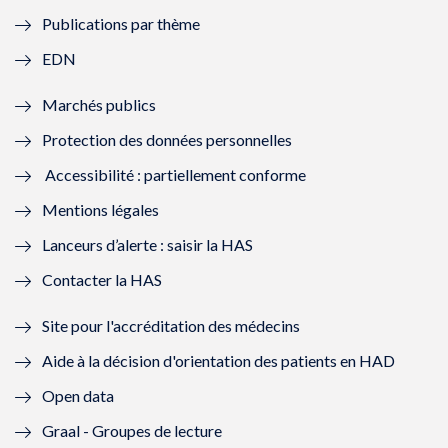
e
l
e
l
Publications par thème
f
e
f
e
EDN
e
f
e
f
Marchés publics
n
e
n
e
Protection des données personnelles
ê
n
ê
n
Accessibilité : partiellement conforme
t
ê
t
ê
Mentions légales
r
t
r
t
Lanceurs d’alerte : saisir la HAS
e
r
e
r
Contacter la HAS
)
e
)
e
Site pour l'accréditation des médecins
)
)
Aide à la décision d'orientation des patients en HAD
Open data
Graal - Groupes de lecture