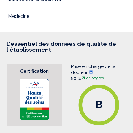
e
s
s
i
Médecine
o
n
L'essentiel des données de qualité de
l'établissement
Prise en charge de la
Certification
douleur
80 %
en progrès
B