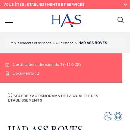
Recherche
Menu
Contenu
VOUS ÊTES : ÉTABLISSEMENTS ET SERVICES
principal
principal
Ouvrir
Ouv
le
menu
la
re
Établissements et services
Qualiscope
HAD ASS BOVES
Certification :
décision du 19/11/2025
Documents :
2
ACCÉDER AU PANORAMA DE LA QUALITÉ DES
ÉTABLISSEMENTS
Partager
Imp
HAD ASS BOVES