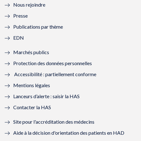
Nous rejoindre
l
l
l
l
Presse
e
l
e
l
Publications par thème
f
e
f
e
EDN
e
f
e
f
Marchés publics
n
e
n
e
Protection des données personnelles
ê
n
ê
n
Accessibilité : partiellement conforme
t
ê
t
ê
Mentions légales
r
t
r
t
Lanceurs d’alerte : saisir la HAS
e
r
e
r
Contacter la HAS
)
e
)
e
Site pour l'accréditation des médecins
)
)
Aide à la décision d'orientation des patients en HAD