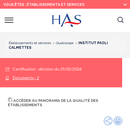
Recherche
Menu
Contenu
VOUS ÊTES : ÉTABLISSEMENTS ET SERVICES
principal
principal
Ouvrir
Ouv
le
menu
la
re
Établissements et services
Qualiscope
INSTITUT PAOLI
CALMETTES
Certification :
décision du 25/02/2026
Documents :
2
ACCÉDER AU PANORAMA DE LA QUALITÉ DES
ÉTABLISSEMENTS
Partager
Imp