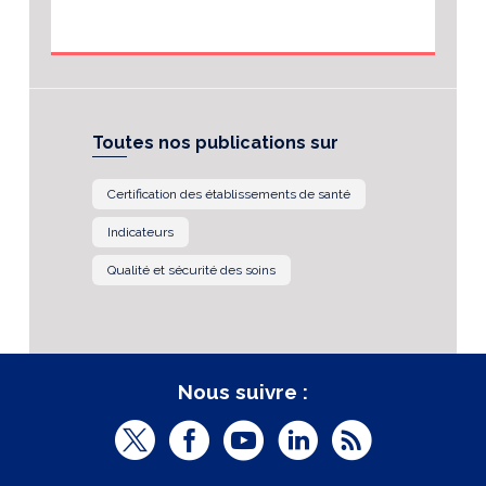
Toutes nos publications sur
Certification des établissements de santé
Indicateurs
Qualité et sécurité des soins
Nous suivre :
T
F
Y
L
R
w
a
o
i
S