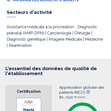
m
p
r
Secteurs d'activité
e
s
s
i
Assistance médicale à la procréation - Diagnostic
o
prénatal (AMP-DPN) | Cancérologie | Chirurgie |
n
Diagnostic génétique | Imagerie Médicale | Médecine
| Réanimation
L'essentiel des données de qualité de
l'établissement
Appréciation globale des
Certification
patients (MCO)
80 /100
stable