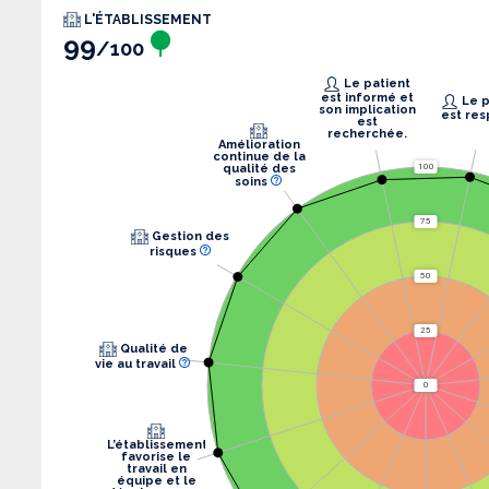
L'ÉTABLISSEMENT
99
/100
Le patient
est informé et
Le patient
son implication
est res
est
recherchée.
Amélioration
continue de la
qualité des
100
soins
75
Gestion des
risques
50
25
Qualité de
vie au travail
0
L’établissement
favorise le
travail en
équipe et le