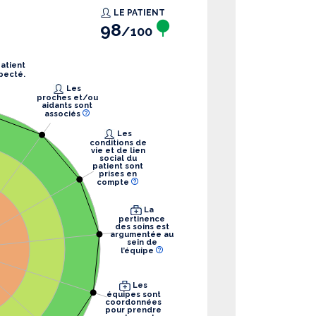
LE PATIENT
98
/100
pecté.
Les
proches et/ou
aidants sont
associés
Les
conditions de
vie et de lien
social du
patient sont
prises en
compte
La
pertinence
des soins est
argumentée au
sein de
l’équipe
Les
équipes sont
coordonnées
pour prendre