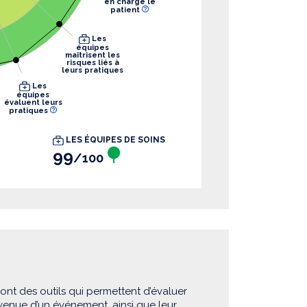
en charge le
patient
Les
équipes
maîtrisent les
risques liés à
leurs pratiques
Les
équipes
évaluent leurs
pratiques
LES ÉQUIPES DE SOINS
99
/100
sont des outils qui permettent d’évaluer
rvenue d’un événement, ainsi que leur