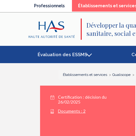
Recherche
Menu
Contenu
Professionnels
Établissements et service
principal
principal
Développer la qua
sanitaire, social 
Évaluation des ESSMS
C
Établissements et services
Qualiscope
Certification :
décision du
26/02/2025
Documents :
2