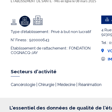
ETABLISSEMENT DE SANTÉ
- Mis en ligne le 08 mars 2025
4 Rue
Type d'établissement : Privé à but non lucratif
92309
N° Finess : 920000643
Tel :
Établissement de rattachement : FONDATION
VO
COGNACQ-JAY
I
I
m
p
r
Secteurs d'activité
e
s
s
Cancérologie | Chirurgie | Médecine | Réanimation
i
o
n
L'essentiel des données de qualité de l'é