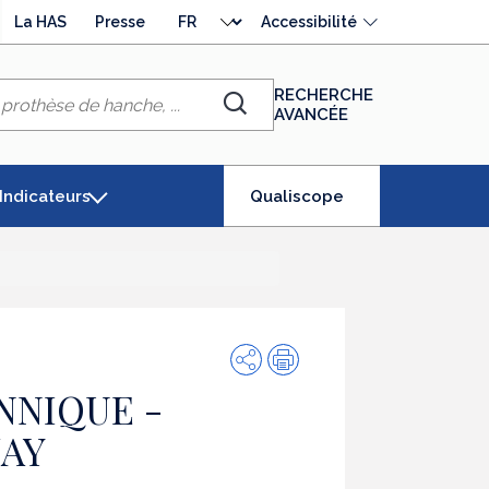
Choisir
La HAS
Presse
Accessibilité
la
langue
RECHERCHE
AVANCÉE
Chercher
(élément
Indicateurs
Qualiscope
séléctionné)
Partager
Impression
NNIQUE -
AY