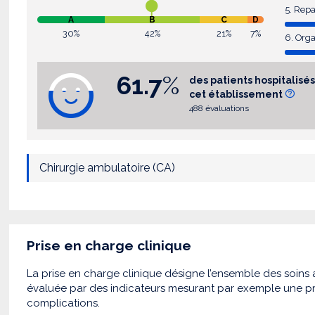
5. Rep
A
B
C
D
30%
42%
21%
7%
6. Orga
61.7
%
des patients hospitali
cet établissement
488 évaluations
Chirurgie ambulatoire (CA)
Prise en charge clinique
La prise en charge clinique désigne l’ensemble des soins a
évaluée par des indicateurs mesurant par exemple une pr
complications.