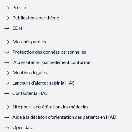
l
l
l
l
Presse
e
l
e
l
Publications par thème
f
e
f
e
EDN
e
f
e
f
Marchés publics
n
e
n
e
Protection des données personnelles
ê
n
ê
n
Accessibilité : partiellement conforme
t
ê
t
ê
Mentions légales
r
t
r
t
Lanceurs d’alerte : saisir la HAS
e
r
e
r
Contacter la HAS
)
e
)
e
Site pour l'accréditation des médecins
)
)
Aide à la décision d'orientation des patients en HAD
Open data