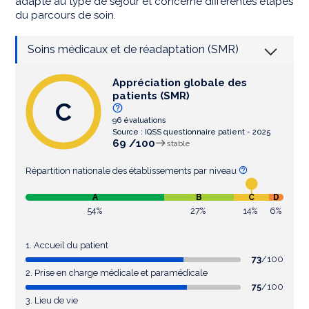
adapté au type de séjour et concerne différentes étapes
du parcours de soin.
Soins médicaux et de réadaptation (SMR)
Appréciation globale des
patients (SMR)
C
96 évaluations
Source : IQSS questionnaire patient - 2025
69 /100
stable
Répartition nationale des établissements par niveau
A
B
C
D
54%
27%
14%
6%
1. Accueil du patient
73
/100
2. Prise en charge médicale et paramédicale
75
/100
3. Lieu de vie