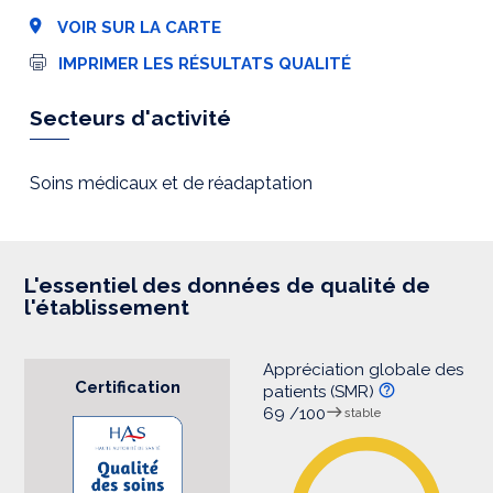
VOIR SUR LA CARTE
I
IMPRIMER LES RÉSULTATS QUALITÉ
m
p
r
Secteurs d'activité
e
s
s
i
Soins médicaux et de réadaptation
o
n
L'essentiel des données de qualité de
l'établissement
Appréciation globale des
Certification
patients (SMR)
69 /100
stable