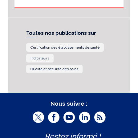
Toutes nos publications sur
Certification des établissements de santé
Indicateurs
Qualité et sécurité des soins
Nous suivre :
T
F
Y
L
R
w
a
o
i
S
Restez informé !