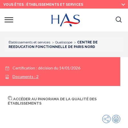
Recherche
Menu
Contenu
VOUS ÊTES : ÉTABLISSEMENTS ET SERVICES
principal
principal
Ouvrir
Ouv
le
menu
la
re
Établissements et services
Qualiscope
CENTRE DE
REEDUCATION FONCTIONNELLE DE PARIS NORD
Certification :
décision du 14/01/2026
Documents :
2
ACCÉDER AU PANORAMA DE LA QUALITÉ DES
ÉTABLISSEMENTS
Partager
Imp