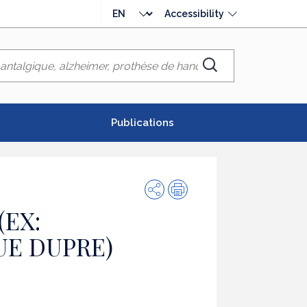
Choose
Accessibility
language
Chercher
Publications
Share
Print
(EX:
UE DUPRE)