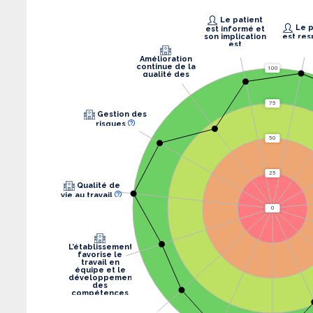
Le patient
Le patient
est informé et
son implication
est res
est
recherchée.
Amélioration
continue de la
100
qualité des
soins
75
Gestion des
risques
50
25
Qualité de
vie au travail
0
L’établissement
favorise le
travail en
équipe et le
développement
des
compétences