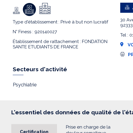
30 Av
Type d'établissement : Privé à but non lucratif
9233
N° Finess : 920140027
Tel : 
Établissement de rattachement : FONDATION
VO
SANTE ETUDIANTS DE FRANCE
I
P
m
p
r
Secteurs d'activité
e
s
s
Psychiatrie
i
o
n
L'essentiel des données de qualité de l'é
Prise en charge de la
Certification
douleur somatique