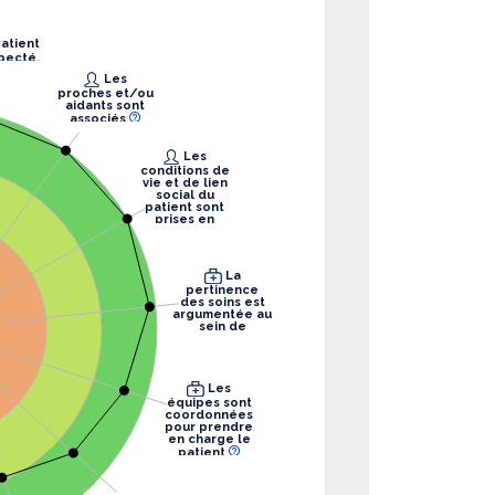
pecté.
Les
proches et/ou
aidants sont
associés
Les
conditions de
vie et de lien
social du
patient sont
prises en
compte
La
pertinence
des soins est
argumentée au
sein de
l’équipe
Les
équipes sont
coordonnées
pour prendre
en charge le
patient