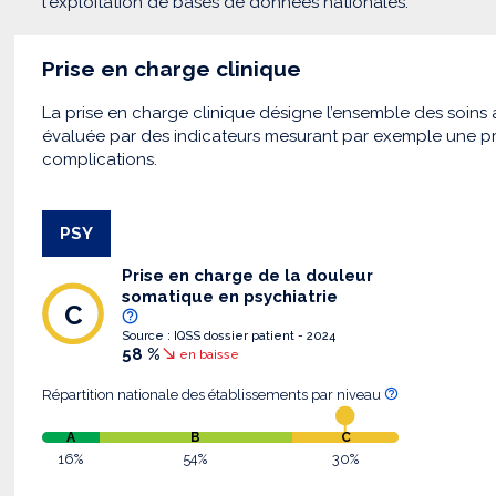
l'exploitation de bases de données nationales.
Prise en charge clinique
La prise en charge clinique désigne l’ensemble des soins a
évaluée par des indicateurs mesurant par exemple une pr
complications.
PSY
Prise en charge de la douleur
somatique en psychiatrie
C
Source : IQSS dossier patient - 2024
58 %
en baisse
Répartition nationale des établissements par niveau
A
B
C
16%
54%
30%