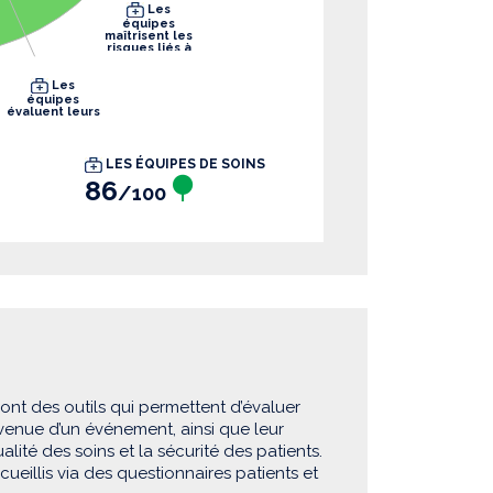
Les
équipes
maîtrisent les
risques liés à
leurs pratiques
Les
équipes
évaluent leurs
pratiques
LES ÉQUIPES DE SOINS
86
/100
sont des outils qui permettent d’évaluer
rvenue d’un événement, ainsi que leur
lité des soins et la sécurité des patients.
eillis via des questionnaires patients et