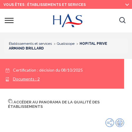
Recherche
Menu
Contenu
VOUS ÊTES : ÉTABLISSEMENTS ET SERVICES
principal
principal
Ouvrir
Ouv
le
menu
la
re
Établissements et services
Qualiscope
HOPITAL PRIVE
ARMAND BRILLARD
Certification :
décision du 08/10/2025
Documents :
2
ACCÉDER AU PANORAMA DE LA QUALITÉ DES
ÉTABLISSEMENTS
Partager
Imp