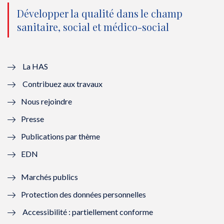
o
n
o
n
Développer la qualité dans le champ
sanitaire, social et médico-social
u
o
u
o
v
u
v
u
e
v
e
v
La HAS
Contribuez aux travaux
l
e
l
e
Nous rejoindre
l
l
l
l
Presse
e
l
e
l
Publications par thème
f
e
f
e
EDN
e
f
e
f
Marchés publics
n
e
n
e
Protection des données personnelles
ê
n
ê
n
Accessibilité : partiellement conforme
t
ê
t
ê