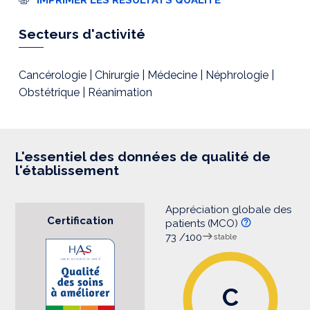
m
p
r
Secteurs d'activité
e
s
s
i
Cancérologie | Chirurgie | Médecine | Néphrologie |
o
Obstétrique | Réanimation
n
L'essentiel des données de qualité de
l'établissement
Appréciation globale des
Certification
patients (MCO)
73 /100
stable
C