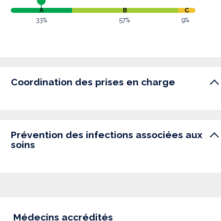
A
B
C
33%
57%
9%
Coordination des prises en charge
Prévention des infections associées aux
soins
Médecins accrédités