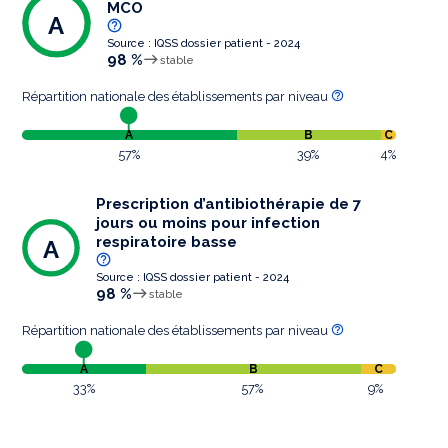
MCO
A
Source : IQSS dossier patient - 2024
98 %
stable
Répartition nationale des établissements par niveau
A
B
C
57%
39%
4%
Prescription d’antibiothérapie de 7
jours ou moins pour infection
respiratoire basse
A
Source : IQSS dossier patient - 2024
98 %
stable
Répartition nationale des établissements par niveau
A
B
C
33%
57%
9%