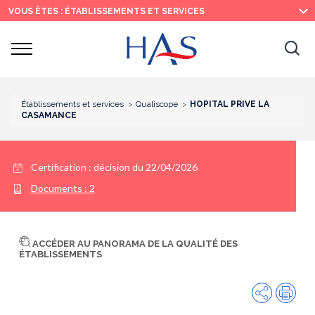
Recherche
Menu
Contenu
VOUS ÊTES : ÉTABLISSEMENTS ET SERVICES
principal
principal
Ouvrir
Ouv
le
menu
la
re
Établissements et services
Qualiscope
HOPITAL PRIVE LA
CASAMANCE
Certification :
décision du 22/04/2026
Documents :
2
ACCÉDER AU PANORAMA DE LA QUALITÉ DES
ÉTABLISSEMENTS
Partager
Imp