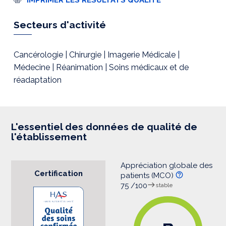
m
p
r
Secteurs d'activité
e
s
s
i
Cancérologie | Chirurgie | Imagerie Médicale |
o
Médecine | Réanimation | Soins médicaux et de
n
réadaptation
L'essentiel des données de qualité de
l'établissement
Appréciation globale des
Certification
patients (MCO)
75 /100
stable