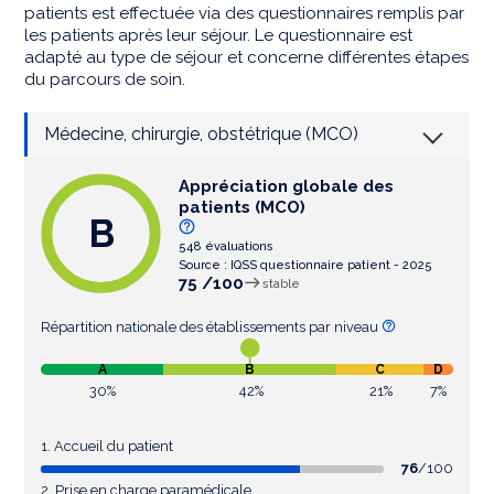
patients est effectuée via des questionnaires remplis par
les patients après leur séjour. Le questionnaire est
adapté au type de séjour et concerne différentes étapes
du parcours de soin.
Médecine, chirurgie, obstétrique (MCO)
Appréciation globale des
patients (MCO)
B
548 évaluations
Source : IQSS questionnaire patient - 2025
75 /100
stable
Répartition nationale des établissements par niveau
A
B
C
D
30%
42%
21%
7%
1. Accueil du patient
76
/100
2. Prise en charge paramédicale