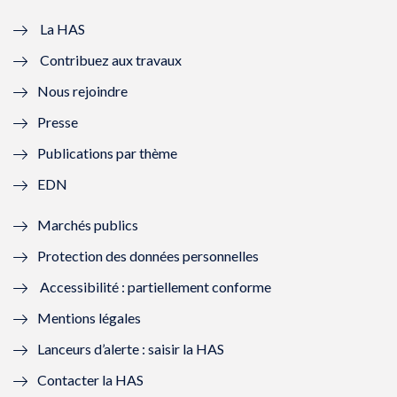
v
u
v
u
e
v
e
v
La HAS
Contribuez aux travaux
l
e
l
e
Nous rejoindre
l
l
l
l
Presse
e
l
e
l
Publications par thème
f
e
f
e
EDN
e
f
e
f
Marchés publics
n
e
n
e
Protection des données personnelles
ê
n
ê
n
Accessibilité : partiellement conforme
t
ê
t
ê
Mentions légales
r
t
r
t
Lanceurs d’alerte : saisir la HAS
e
r
e
r
Contacter la HAS
)
e
)
e