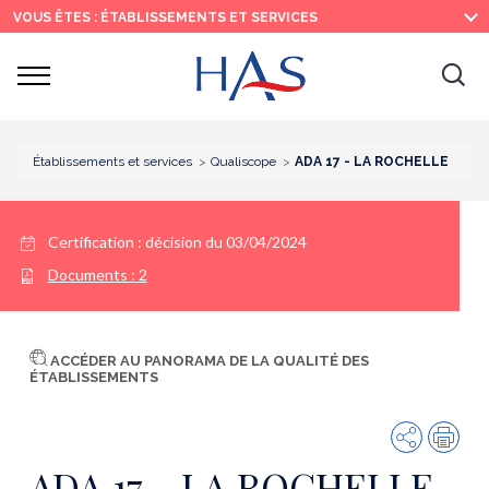
Recherche
Menu
Contenu
VOUS ÊTES : ÉTABLISSEMENTS ET SERVICES
principal
principal
Ouvrir
Ouv
le
menu
la
re
Établissements et services
Qualiscope
ADA 17 - LA ROCHELLE
Certification :
décision du 03/04/2024
Documents :
2
ACCÉDER AU PANORAMA DE LA QUALITÉ DES
ÉTABLISSEMENTS
Partager
Imp
ADA 17 - LA ROCHELLE