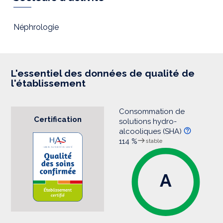
e
s
s
i
Néphrologie
o
n
L'essentiel des données de qualité de
l'établissement
Consommation de
Certification
solutions hydro-
alcooliques (SHA)
114 %
stable
A