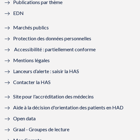
Publications par thème
f
e
f
e
EDN
e
f
e
f
Marchés publics
n
e
n
e
Protection des données personnelles
ê
n
ê
n
Accessibilité : partiellement conforme
t
ê
t
ê
Mentions légales
r
t
r
t
Lanceurs d’alerte : saisir la HAS
e
r
e
r
Contacter la HAS
)
e
)
e
Site pour l'accréditation des médecins
)
)
Aide à la décision d'orientation des patients en HAD
Open data
Graal - Groupes de lecture