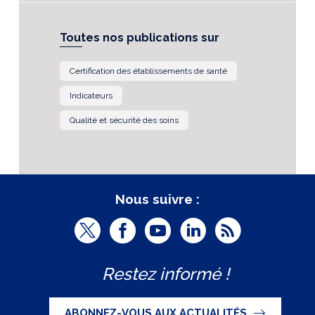
Toutes nos publications sur
Certification des établissements de santé
Indicateurs
Qualité et sécurité des soins
Nous suivre :
T
F
Y
L
R
w
a
o
i
S
Restez informé !
i
c
u
n
S
t
e
t
k
ABONNEZ-VOUS AUX ACTUALITÉS