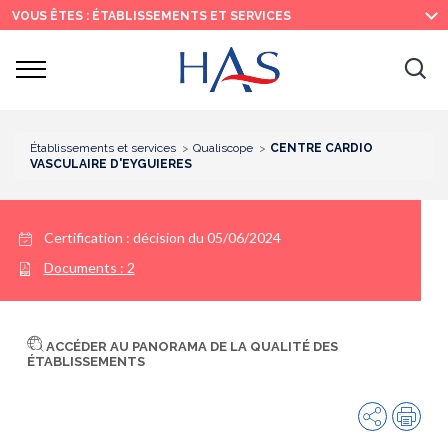
Recherche
Menu
Contenu
VOUS ÊTES : ÉTABLISSEMENTS ET SERVICES
principal
principal
Ouvrir
Ouv
le
menu
la
re
Établissements et services
Qualiscope
CENTRE CARDIO
VASCULAIRE D'EYGUIERES
Certification :
décision du 05/06/2024
Documents :
2
ACCÉDER AU PANORAMA DE LA QUALITÉ DES
ÉTABLISSEMENTS
Partager
Imp