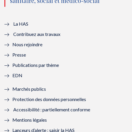
sanitaire, social et médico-social
u
o
u
o
v
u
v
u
e
v
e
v
La HAS
Contribuez aux travaux
l
e
l
e
Nous rejoindre
l
l
l
l
Presse
e
l
e
l
Publications par thème
f
e
f
e
EDN
e
f
e
f
Marchés publics
n
e
n
e
Protection des données personnelles
ê
n
ê
n
Accessibilité : partiellement conforme
t
ê
t
ê
Mentions légales
r
t
r
t
Lanceurs d’alerte : saisir la HAS