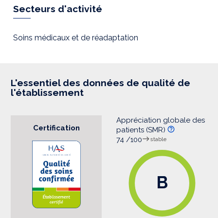
r
Secteurs d'activité
e
s
s
i
Soins médicaux et de réadaptation
o
n
L'essentiel des données de qualité de
l'établissement
Appréciation globale des
Certification
patients (SMR)
74 /100
stable
B