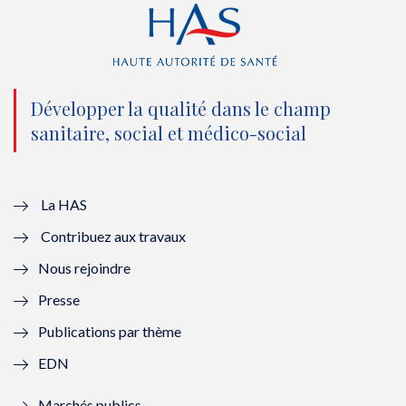
r
o
e
I
(
k
(
n
n
(
n
(
o
n
o
n
Développer la qualité dans le champ
sanitaire, social et médico-social
u
o
u
o
v
u
v
u
e
v
e
v
La HAS
Contribuez aux travaux
l
e
l
e
Nous rejoindre
l
l
l
l
Presse
e
l
e
l
Publications par thème
f
e
f
e
EDN
e
f
e
f
Marchés publics