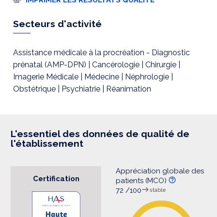
m
p
r
Secteurs d'activité
e
s
s
i
Assistance médicale à la procréation - Diagnostic
o
prénatal (AMP-DPN) | Cancérologie | Chirurgie |
n
Imagerie Médicale | Médecine | Néphrologie |
Obstétrique | Psychiatrie | Réanimation
L'essentiel des données de qualité de
l'établissement
Appréciation globale des
Certification
patients (MCO)
72 /100
stable