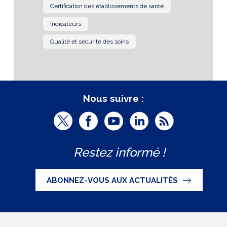
Certification des établissements de santé
Indicateurs
Qualité et sécurité des soins
Nous suivre :
T
F
Y
L
R
w
a
o
i
S
Restez informé !
i
c
u
n
S
t
e
t
k
ABONNEZ-VOUS AUX ACTUALITÉS
t
b
u
e
e
o
b
d