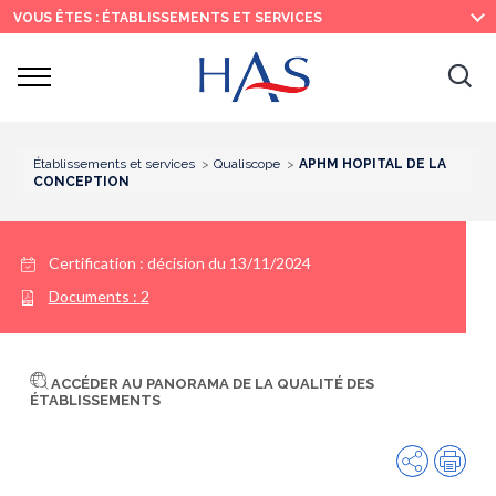
Recherche
Menu
Contenu
VOUS ÊTES : ÉTABLISSEMENTS ET SERVICES
principal
principal
Ouvrir
Ouv
le
menu
la
re
Établissements et services
Qualiscope
APHM HOPITAL DE LA
CONCEPTION
Certification :
décision du 13/11/2024
Documents :
2
ACCÉDER AU PANORAMA DE LA QUALITÉ DES
ÉTABLISSEMENTS
Partager
Imp