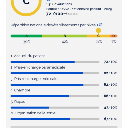
C
1 312 évaluations
Source : IQSS questionnaire patient - 2025
72 /100
stable
Répartition nationale des établissements par niveau
A
B
C
D
30%
42%
21%
7%
1. Accueil du patient
72
/100
2. Prise en charge paramédicale
82
/100
3. Prise en charge médicale
82
/100
4. Chambre
66
/100
5. Repas
43
/100
6. Organisation de la sortie
67
/100