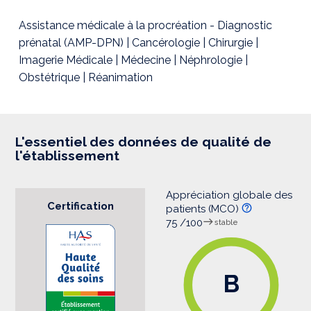
s
s
i
Assistance médicale à la procréation - Diagnostic
o
prénatal (AMP-DPN) | Cancérologie | Chirurgie |
n
Imagerie Médicale | Médecine | Néphrologie |
Obstétrique | Réanimation
L'essentiel des données de qualité de
l'établissement
Appréciation globale des
Certification
patients (MCO)
75 /100
stable
B