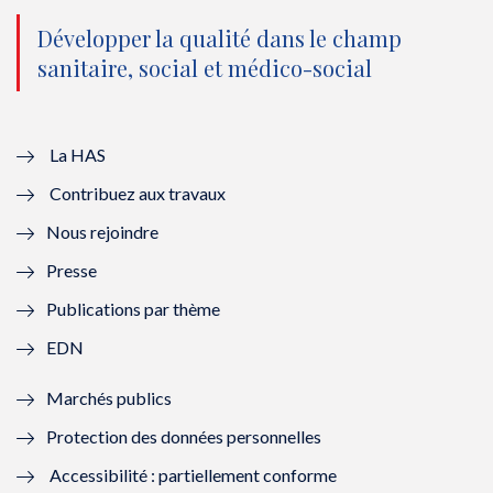
n
(
n
(
o
n
o
n
Développer la qualité dans le champ
sanitaire, social et médico-social
u
o
u
o
v
u
v
u
e
v
e
v
La HAS
Contribuez aux travaux
l
e
l
e
Nous rejoindre
l
l
l
l
Presse
e
l
e
l
Publications par thème
f
e
f
e
EDN
e
f
e
f
Marchés publics
n
e
n
e
Protection des données personnelles
ê
n
ê
n
Accessibilité : partiellement conforme
t
ê
t
ê