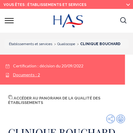
Recherche
Menu
Contenu
VOUS ÊTES : ÉTABLISSEMENTS ET SERVICES
principal
principal
Ouvrir
Ouv
le
menu
la
re
Établissements et services
Qualiscope
CLINIQUE BOUCHARD
Certification :
décision du 20/09/2022
Documents :
2
ACCÉDER AU PANORAMA DE LA QUALITÉ DES
ÉTABLISSEMENTS
Partager
Imp
CLINIQUE BOUCHARD