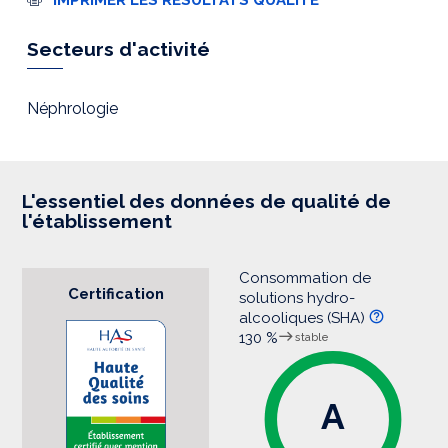
m
p
r
Secteurs d'activité
e
s
s
i
Néphrologie
o
n
L'essentiel des données de qualité de
l'établissement
Consommation de
Certification
solutions hydro-
alcooliques (SHA)
130 %
stable
A