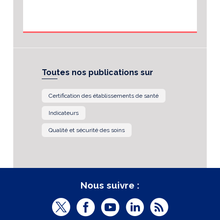
Toutes nos publications sur
Certification des établissements de santé
Indicateurs
Qualité et sécurité des soins
Nous suivre :
T
F
Y
L
R