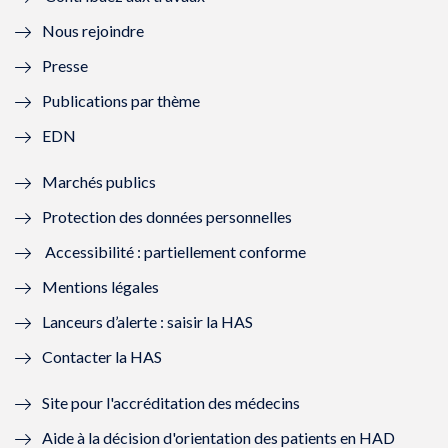
l
e
l
e
Nous rejoindre
l
l
l
l
Presse
e
l
e
l
Publications par thème
f
e
f
e
EDN
e
f
e
f
Marchés publics
n
e
n
e
Protection des données personnelles
ê
n
ê
n
Accessibilité : partiellement conforme
t
ê
t
ê
Mentions légales
r
t
r
t
Lanceurs d’alerte : saisir la HAS
e
r
e
r
Contacter la HAS
)
e
)
e
Site pour l'accréditation des médecins
)
)
Aide à la décision d'orientation des patients en HAD