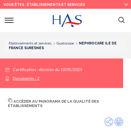
Recherche
Menu
Contenu
VOUS ÊTES : ÉTABLISSEMENTS ET SERVICES
principal
principal
Ouvrir
Ouv
le
menu
la
re
Établissements et services
Qualiscope
NEPHROCARE ILE DE
FRANCE SURESNES
Certification :
décision du 10/05/2023
Documents :
2
ACCÉDER AU PANORAMA DE LA QUALITÉ DES
ÉTABLISSEMENTS
Partager
Imp