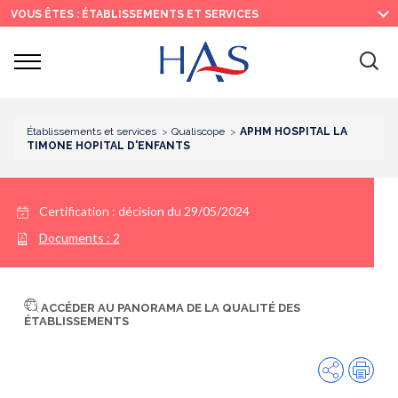
Recherche
Menu
Contenu
VOUS ÊTES : ÉTABLISSEMENTS ET SERVICES
principal
principal
Ouvrir
Ouv
le
menu
la
re
Établissements et services
Qualiscope
APHM HOSPITAL LA
TIMONE HOPITAL D'ENFANTS
Certification :
décision du 29/05/2024
Documents :
2
ACCÉDER AU PANORAMA DE LA QUALITÉ DES
ÉTABLISSEMENTS
Partager
Imp