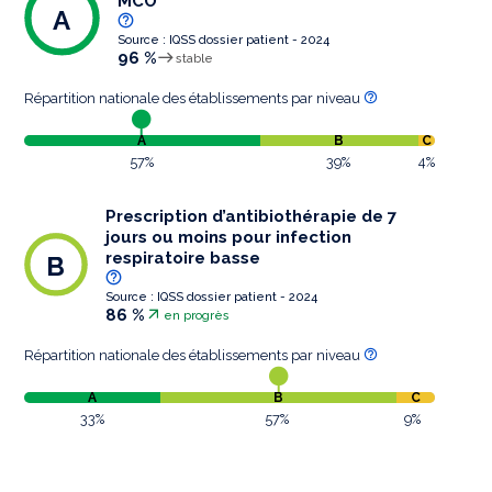
MCO
A
Source : IQSS dossier patient - 2024
96 %
stable
Répartition nationale des établissements par niveau
A
B
C
57%
39%
4%
Prescription d’antibiothérapie de 7
jours ou moins pour infection
respiratoire basse
B
Source : IQSS dossier patient - 2024
86 %
en progrès
Répartition nationale des établissements par niveau
A
B
C
33%
57%
9%