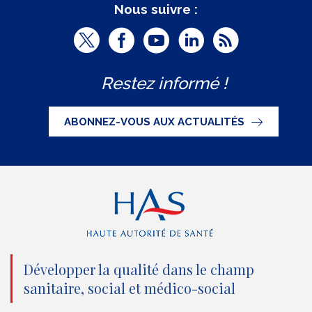
Nous suivre :
T
F
Y
L
R
w
a
o
i
S
Restez informé !
i
c
u
n
S
t
e
t
k
ABONNEZ-VOUS AUX ACTUALITÉS
t
b
u
e
e
o
b
d
r
o
e
I
(
k
(
n
n
(
n
(
o
n
o
n
Développer la qualité dans le champ
sanitaire, social et médico-social
u
o
u
o