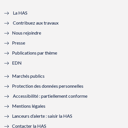
v
u
v
u
e
v
e
v
La HAS
Contribuez aux travaux
l
e
l
e
Nous rejoindre
l
l
l
l
Presse
e
l
e
l
Publications par thème
f
e
f
e
EDN
e
f
e
f
Marchés publics
n
e
n
e
Protection des données personnelles
ê
n
ê
n
Accessibilité : partiellement conforme
t
ê
t
ê
Mentions légales
r
t
r
t
Lanceurs d’alerte : saisir la HAS
e
r
e
r
Contacter la HAS