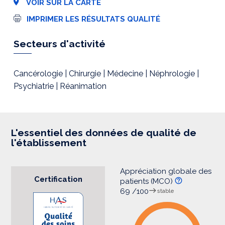
VOIR SUR LA CARTE
I
IMPRIMER LES RÉSULTATS QUALITÉ
m
p
r
Secteurs d'activité
e
s
s
i
Cancérologie | Chirurgie | Médecine | Néphrologie |
o
Psychiatrie | Réanimation
n
L'essentiel des données de qualité de
l'établissement
Appréciation globale des
Certification
patients (MCO)
69 /100
stable