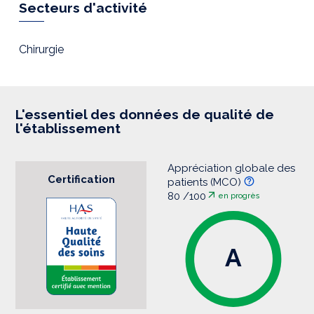
r
Secteurs d'activité
e
s
s
i
Chirurgie
o
n
L'essentiel des données de qualité de
l'établissement
Appréciation globale des
Certification
patients (MCO)
80 /100
en progrès
A