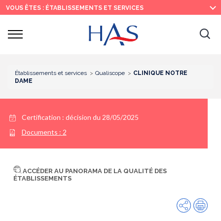
Recherche
Menu
Contenu
VOUS ÊTES : ÉTABLISSEMENTS ET SERVICES
principal
principal
Ouvrir
Ouv
le
menu
la
re
Établissements et services
Qualiscope
CLINIQUE NOTRE
DAME
Certification :
décision du 28/05/2025
Documents :
2
ACCÉDER AU PANORAMA DE LA QUALITÉ DES
ÉTABLISSEMENTS
Partager
Imp