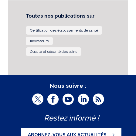
Toutes nos publications sur
Certification des établissements de santé
Indicateurs
Qualité et sécurité des soins
Nous suivre :
T
F
Y
L
R
w
a
o
i
S
Restez informé !
i
c
u
n
S
t
e
t
k
ABONNEZ-VOUS AUX ACTUALITÉS