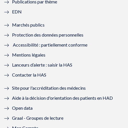
Publications par thème
f
e
f
e
EDN
e
f
e
f
Marchés publics
n
e
n
e
Protection des données personnelles
ê
n
ê
n
Accessibilité : partiellement conforme
t
ê
t
ê
Mentions légales
r
t
r
t
Lanceurs d’alerte : saisir la HAS
e
r
e
r
Contacter la HAS
)
e
)
e
Site pour l'accréditation des médecins
)
)
Aide à la décision d'orientation des patients en HAD
Open data
Graal - Groupes de lecture
Mon Compte