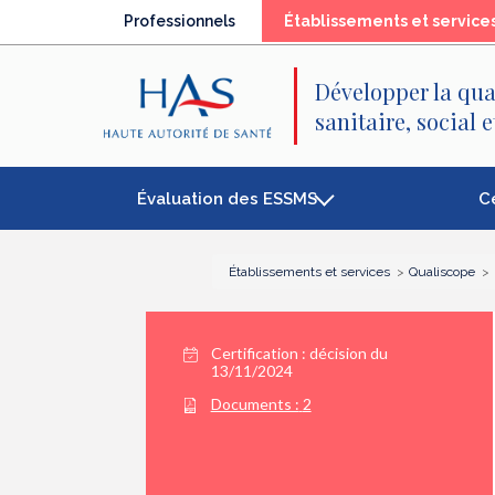
Recherche
Menu
Contenu
Professionnels
Établissements et service
principal
principal
Développer la qua
sanitaire, social 
Évaluation des ESSMS
C
Établissements et services
Qualiscope
Certification :
décision du
13/11/2024
Documents :
2