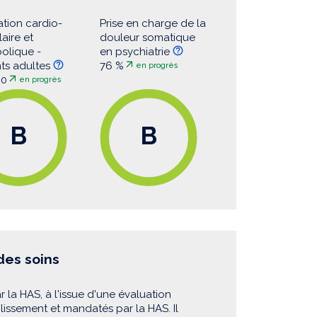
ation cardio-
Prise en charge de la
aire et
douleur somatique
olique -
en psychiatrie
nts adultes
76 %
en progrès
00
en progrès
B
B
 des soins
r la HAS, à l'issue d'une évaluation
blissement et mandatés par la HAS. Il