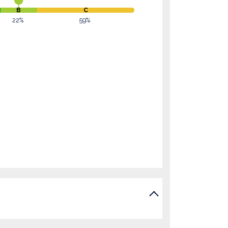
B
C
22%
59%