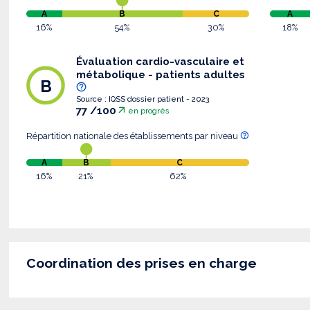
A
B
C
A
16%
54%
30%
18%
Évaluation cardio-vasculaire et
métabolique - patients adultes
B
Source : IQSS dossier patient - 2023
77 /100
en progrès
Répartition nationale des établissements par niveau
A
B
C
16%
21%
62%
Coordination des prises en charge