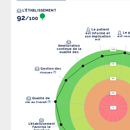
L'ÉTABLISSEMENT
92
/100
Le patient
Le patient
est informé et
son implication
est res
est
recherchée.
Amélioration
continue de la
100
qualité des
soins
75
Gestion des
risques
50
25
Qualité de
vie au travail
0
L’établissement
favorise le