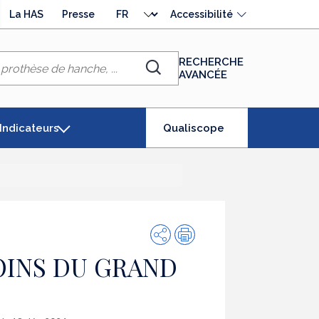
Choisir
La HAS
Presse
Accessibilité
la
langue
RECHERCHE
AVANCÉE
Chercher
(élément
Indicateurs
Qualiscope
séléctionné)
Partager
Impression
OINS DU GRAND