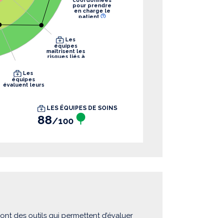
coordonnées
pour prendre
en charge le
patient
Les
équipes
maîtrisent les
risques liés à
leurs pratiques
Les
équipes
évaluent leurs
pratiques
LES ÉQUIPES DE SOINS
88
/100
sont des outils qui permettent d’évaluer