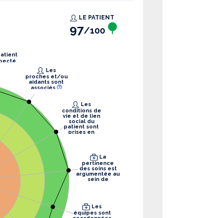
LE PATIENT
97
/100
pecté.
Les
proches et/ou
aidants sont
associés
Les
conditions de
vie et de lien
social du
patient sont
prises en
compte
La
pertinence
des soins est
argumentée au
sein de
l’équipe
Les
équipes sont