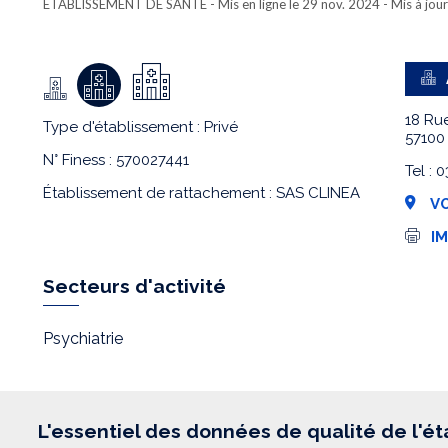
ETABLISSEMENT DE SANTÉ
- Mis en ligne le 29 nov. 2024 - Mis à jou
18 Ru
Type d'établissement : Privé
57100
N° Finess : 570027441
Tel :
Établissement de rattachement : SAS CLINEA
VO
I
I
m
p
r
Secteurs d'activité
e
s
s
Psychiatrie
i
o
n
L'essentiel des données de qualité de l'é