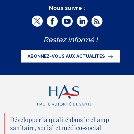
Nous suivre :
T
F
Y
L
R
w
a
o
i
S
Restez informé !
i
c
u
n
S
t
e
t
k
ABONNEZ-VOUS AUX ACTUALITÉS
t
b
u
e
e
o
b
d
r
o
e
I
(
k
(
n
n
(
n
(
o
n
o
n
Développer la qualité dans le champ
sanitaire, social et médico-social
u
o
u
o