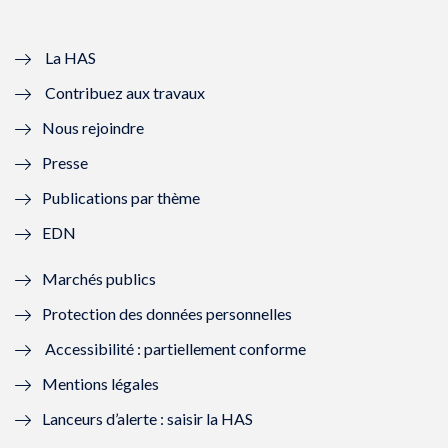
v
u
v
u
e
v
e
v
La HAS
Contribuez aux travaux
l
e
l
e
Nous rejoindre
l
l
l
l
Presse
e
l
e
l
Publications par thème
f
e
f
e
EDN
e
f
e
f
Marchés publics
n
e
n
e
Protection des données personnelles
ê
n
ê
n
Accessibilité : partiellement conforme
t
ê
t
ê
Mentions légales
r
t
r
t
Lanceurs d’alerte : saisir la HAS
e
r
e
r