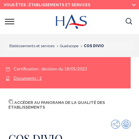
Recherche
Menu
Contenu
VOUS ÊTES : ÉTABLISSEMENTS ET SERVICES
principal
principal
Ouvrir
Ouv
le
menu
la
re
Établissements et services
Qualiscope
COS DIVIO
Certification :
décision du 18/05/2022
Documents :
2
ACCÉDER AU PANORAMA DE LA QUALITÉ DES
ÉTABLISSEMENTS
Partager
Imp
COS DIVIO