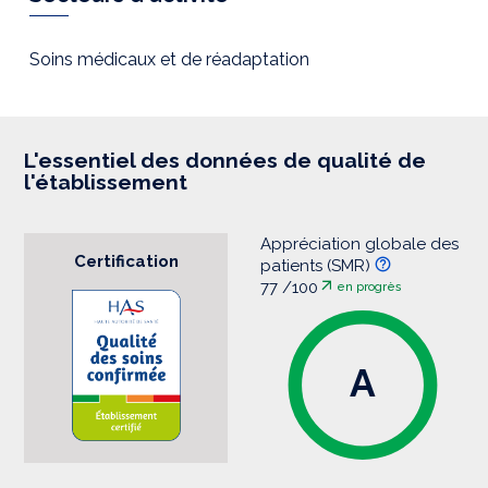
e
s
s
i
Soins médicaux et de réadaptation
o
n
L'essentiel des données de qualité de
l'établissement
Appréciation globale des
Certification
patients (SMR)
77 /100
en progrès
A