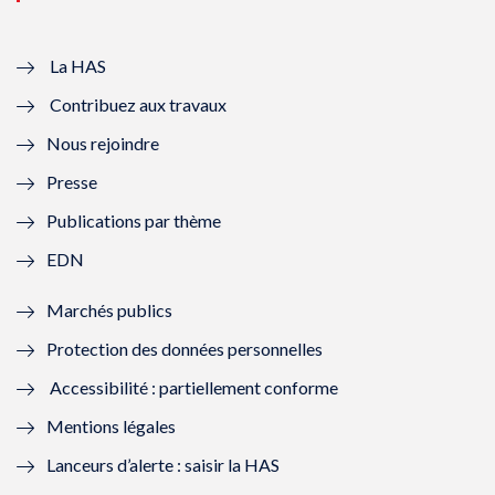
v
u
v
u
e
v
e
v
La HAS
Contribuez aux travaux
l
e
l
e
Nous rejoindre
l
l
l
l
Presse
e
l
e
l
Publications par thème
f
e
f
e
EDN
e
f
e
f
Marchés publics
n
e
n
e
Protection des données personnelles
ê
n
ê
n
Accessibilité : partiellement conforme
t
ê
t
ê
Mentions légales
r
t
r
t
Lanceurs d’alerte : saisir la HAS
e
r
e
r