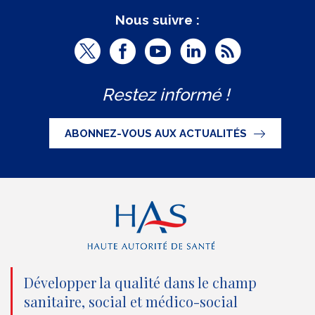
Nous suivre :
T
F
Y
L
R
w
a
o
i
S
Restez informé !
i
c
u
n
S
t
e
t
k
ABONNEZ-VOUS AUX ACTUALITÉS
t
b
u
e
e
o
b
d
r
o
e
I
(
k
(
n
n
(
n
(
o
n
o
n
Développer la qualité dans le champ
sanitaire, social et médico-social
u
o
u
o