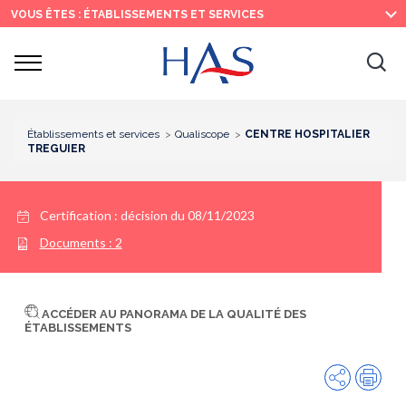
Recherche
Menu
Contenu
VOUS ÊTES : ÉTABLISSEMENTS ET SERVICES
principal
principal
Ouvrir
Ouv
le
menu
la
re
Établissements et services
Qualiscope
CENTRE HOSPITALIER
TREGUIER
Certification :
décision du 08/11/2023
Documents :
2
ACCÉDER AU PANORAMA DE LA QUALITÉ DES
ÉTABLISSEMENTS
Partager
Imp