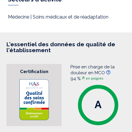
e
s
s
i
Médecine | Soins médicaux et de réadaptation
o
n
L'essentiel des données de qualité de
l'établissement
Prise en charge de la
Certification
douleur en MCO
94 %
en progrès
A