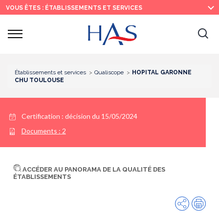
Recherche
Menu
Contenu
VOUS ÊTES : ÉTABLISSEMENTS ET SERVICES
principal
principal
Ouvrir
Ouv
le
menu
la
re
Établissements et services
Qualiscope
HOPITAL GARONNE
CHU TOULOUSE
Certification :
décision du 15/05/2024
Documents :
2
ACCÉDER AU PANORAMA DE LA QUALITÉ DES
ÉTABLISSEMENTS
Partager
Imp