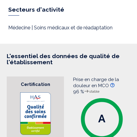
p
r
Secteurs d'activité
e
s
s
i
Médecine | Soins médicaux et de réadaptation
o
n
L'essentiel des données de qualité de
l'établissement
Prise en charge de la
Certification
douleur en MCO
96 %
stable
A