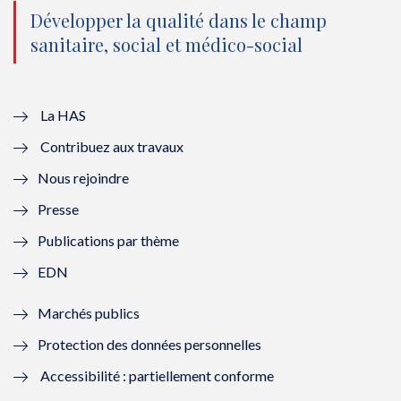
o
n
o
n
Développer la qualité dans le champ
sanitaire, social et médico-social
u
o
u
o
v
u
v
u
e
v
e
v
La HAS
Contribuez aux travaux
l
e
l
e
Nous rejoindre
l
l
l
l
Presse
e
l
e
l
Publications par thème
f
e
f
e
EDN
e
f
e
f
Marchés publics
n
e
n
e
Protection des données personnelles
ê
n
ê
n
Accessibilité : partiellement conforme
t
ê
t
ê