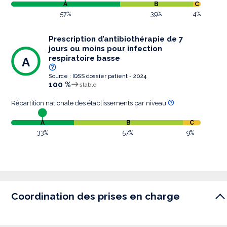
A
B
C
57%
39%
4%
Prescription d’antibiothérapie de 7
jours ou moins pour infection
respiratoire basse
A
Source : IQSS dossier patient - 2024
100 %
stable
Répartition nationale des établissements par niveau
A
B
C
33%
57%
9%
Coordination des prises en charge