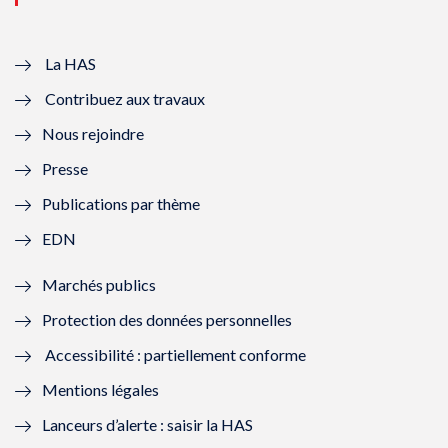
v
u
v
u
e
v
e
v
La HAS
Contribuez aux travaux
l
e
l
e
Nous rejoindre
l
l
l
l
Presse
e
l
e
l
Publications par thème
f
e
f
e
EDN
e
f
e
f
Marchés publics
n
e
n
e
Protection des données personnelles
ê
n
ê
n
Accessibilité : partiellement conforme
t
ê
t
ê
Mentions légales
r
t
r
t
Lanceurs d’alerte : saisir la HAS
e
r
e
r