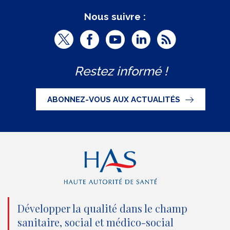
Nous suivre :
T
F
Y
L
R
w
a
o
i
S
Restez informé !
i
c
u
n
S
t
e
t
k
ABONNEZ-VOUS AUX ACTUALITÉS
t
b
u
e
e
o
b
d
r
o
e
I
(
k
(
n
n
(
n
(
o
n
o
n
Développer la qualité dans le champ
sanitaire, social et médico-social
u
o
u
o