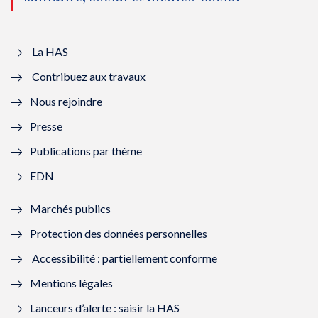
u
o
u
o
v
u
v
u
e
v
e
v
La HAS
Contribuez aux travaux
l
e
l
e
Nous rejoindre
l
l
l
l
Presse
e
l
e
l
Publications par thème
f
e
f
e
EDN
e
f
e
f
Marchés publics
n
e
n
e
Protection des données personnelles
ê
n
ê
n
Accessibilité : partiellement conforme
t
ê
t
ê
Mentions légales
r
t
r
t
Lanceurs d’alerte : saisir la HAS