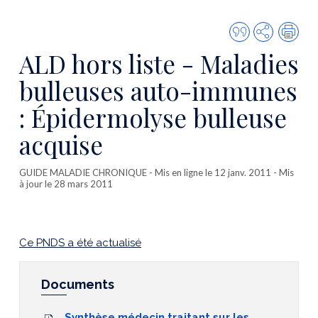
Citer
Partager
Imp
cette
ALD hors liste - Maladies
publicatio
bulleuses auto-immunes
: Épidermolyse bulleuse
acquise
GUIDE MALADIE CHRONIQUE
- Mis en ligne le 12 janv. 2011 - Mis
à jour le 28 mars 2011
Ce PNDS a été actualisé
Documents
Synthèse médecin traitant sur les