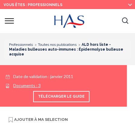
Recherche
Menu
Contenu
VOUS ÊTES : PROFESSIONNELS
principal
principal
Ouvrir
Ouv
le
menu
la
re
Professionnels
Toutes nos publications
ALD hors liste -
Maladies bulleuses auto-immunes : Épidermolyse bulleuse
acquise
Date de validation :
janvier 2011
Documents :
3
TÉLÉCHARGER LE GUIDE
AJOUTER À
MA SELECTION