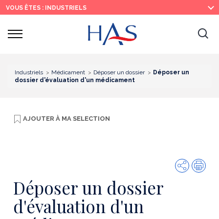
Recherche
Menu
Contenu
VOUS ÊTES : INDUSTRIELS
principal
principal
Ouvrir
Ouv
le
menu
la
re
Industriels
Médicament
Déposer un dossier
Déposer un
dossier d'évaluation d'un médicament
AJOUTER À
MA SELECTION
Partager
Imp
Déposer un dossier
d'évaluation d'un