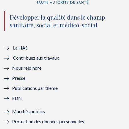
n
(
n
(
o
n
o
n
Développer la qualité dans le champ
sanitaire, social et médico-social
u
o
u
o
v
u
v
u
e
v
e
v
La HAS
Contribuez aux travaux
l
e
l
e
Nous rejoindre
l
l
l
l
Presse
e
l
e
l
Publications par thème
f
e
f
e
EDN
e
f
e
f
Marchés publics
n
e
n
e
Protection des données personnelles
ê
n
ê
n