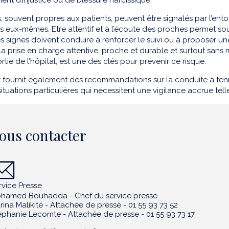
ment d’injustice ou de blessure narcissique.
, souvent propres aux patients, peuvent être signalés par l’ento
ts eux-mêmes. Etre attentif et à l’écoute des proches permet s
es signes doivent conduire à renforcer le suivi ou à proposer un
La prise en charge attentive, proche et durable et surtout sans r
rtie de l’hôpital, est une des clés pour prévenir ce risque.
 fournit également des recommandations sur la conduite à tenir
ituations particulières qui nécessitent une vigilance accrue telles
ous contacter
rvice Presse
hamed Bouhadda - Chef du service presse
rina Malikité - Attachée de presse - 01 55 93 73 52
éphanie Lecomte - Attachée de presse - 01 55 93 73 17