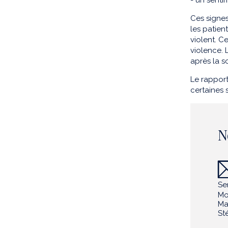
- un senti
Ces signes
les patien
violent. C
violence. 
après la so
Le rapport
certaines s
N
Se
Mo
Ma
St