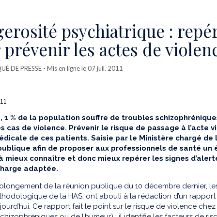
erosité psychiatrique : repér
 prévenir les actes de violen
É DE PRESSE
- Mis en ligne le 07 juil. 2011
011
, 1 % de la population souffre de troubles schizophréniques 
es cas de violence. Prévenir le risque de passage à l’acte 
dicale de ces patients. Saisie par le Ministère chargé de 
publique afin de proposer aux professionnels de santé un 
 à mieux connaître et donc mieux repérer les signes d’alert
charge adaptée.
olongement de la réunion publique du 10 décembre dernier, les
thodologique de la HAS, ont abouti à la rédaction d’un rapport
jourd’hui. Ce rapport fait le point sur le risque de violence ch
schizophréniques ou de l’humeur) : il identifie les facteurs de ri