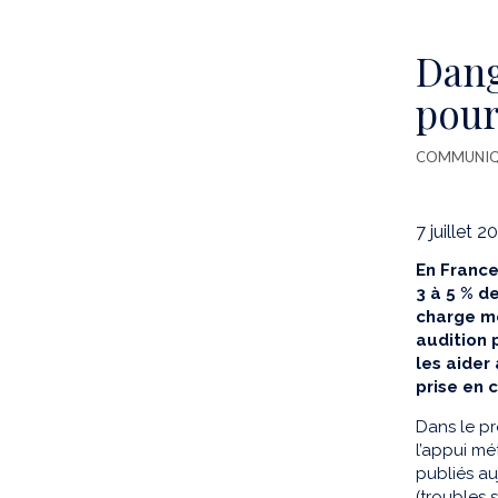
Dang
pour
COMMUNIQU
7 juillet 2
En France
3 à 5 % d
charge mé
audition 
les aider
prise en 
Dans le pr
l’appui mé
publiés au
(troubles 