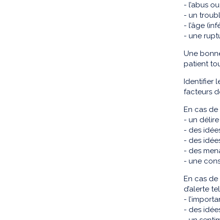
- l’abus o
- un troub
- l’âge (inf
- une rupt
Une bonne 
patient to
Identifier
facteurs d
En cas de 
- un délir
- des idé
- des idée
- des mena
- une con
En cas de 
d’alerte te
- l’import
- des idée