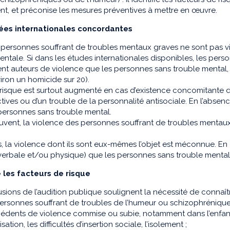
lent, et préconise les mesures préventives à mettre en œuvre.
ées internationales concordantes
 personnes souffrant de troubles mentaux graves ne sont pas vio
ntale. Si dans les études internationales disponibles, les pers
nt auteurs de violence que les personnes sans trouble mental, 
iron un homicide sur 20).
e risque est surtout augmenté en cas d’existence concomitante
ives ou d’un trouble de la personnalité antisociale. En l’absenc
personnes sans trouble mental.
uvent, la violence des personnes souffrant de troubles mentaux
rs, la violence dont ils sont eux-mêmes l’objet est méconnue. En e
verbale et/ou physique) que les personnes sans trouble mental
 les facteurs de risque
sions de l’audition publique soulignent la nécessité de connaît
personnes souffrant de troubles de l’humeur ou schizophréniq
écédents de violence commise ou subie, notamment dans l’enfan
isation, les difficultés d’insertion sociale, l’isolement ;