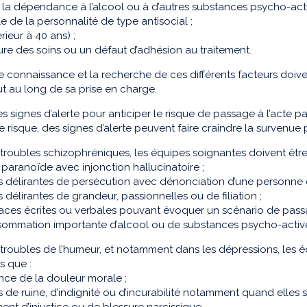
u la dépendance à l’alcool ou à d’autres substances psycho-acti
le de la personnalité de type antisocial ;
érieur à 40 ans) ;
ure des soins ou un défaut d’adhésion au traitement.
connaissance et la recherche de ces différents facteurs doivent
ut au long de sa prise en charge.
 les signes d’alerte pour anticiper le risque de passage à l’acte
e risque, des signes d’alerte peuvent faire craindre la survenue 
troubles schizophréniques, les équipes soignantes doivent être a
e paranoïde avec injonction hallucinatoire ;
es délirantes de persécution avec dénonciation d’une personn
s délirantes de grandeur, passionnelles ou de filiation ;
ces écrites ou verbales pouvant évoquer un scénario de passa
sommation importante d’alcool ou de substances psycho-activ
troubles de l’humeur, et notamment dans les dépressions, les é
ls que :
ance de la douleur morale ;
s de ruine, d’indignité ou d’incurabilité notamment quand elles s