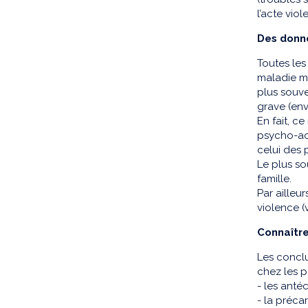
l’acte vio
Des donn
Toutes les
maladie me
plus souve
grave (env
En fait, c
psycho-act
celui des 
Le plus so
famille.
Par ailleu
violence (
Connaître
Les conclu
chez les 
- les ant
- la précar