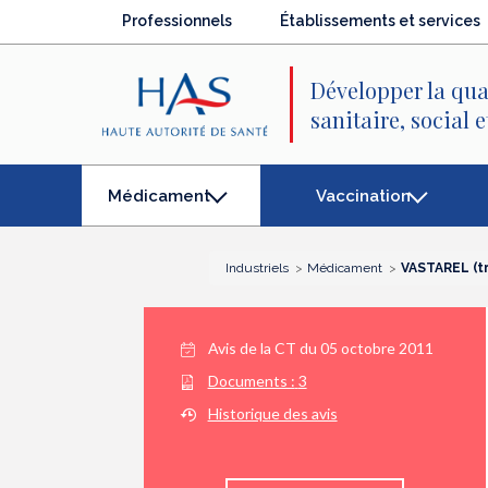
Recherche
Menu
Contenu
Professionnels
Établissements et services
principal
principal
Développer la qua
sanitaire, social 
Vaccination
Médicament
(élément
séléctionné)
Industriels
Médicament
VASTAREL (tr
Avis de la CT du
05 octobre 2011
Documents :
3
Historique des avis