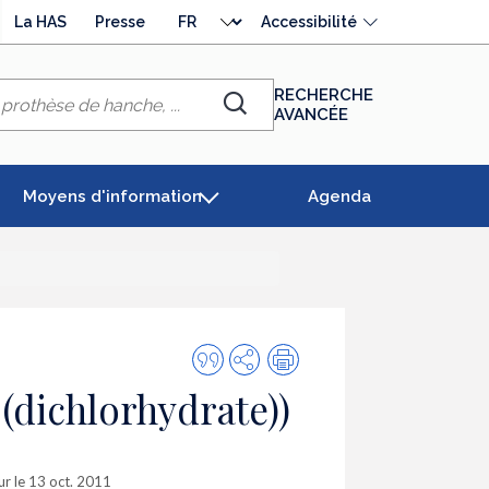
Choisir
La HAS
Presse
Accessibilité
la
langue
RECHERCHE
AVANCÉE
Chercher
Moyens d'information
Agenda
Citer
Partager
Impression
cette
(dichlorhydrate))
publication
our le 13 oct. 2011