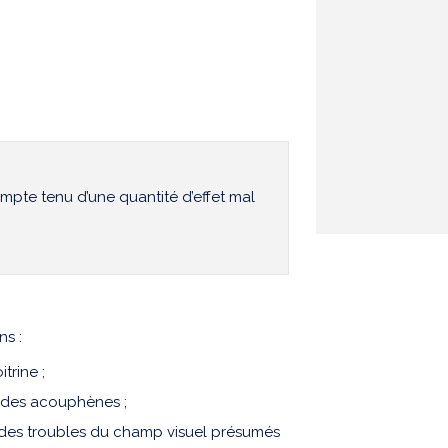
pte tenu d’une quantité d’effet mal
ns :
trine ;
t des acouphènes ;
et des troubles du champ visuel présumés