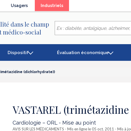
(élément
Usagers
Industriels
séléctionné)
lité dans le champ
et médico-social
Dispositif
Évaluation économique
imétazidine (dichlorhydrate))
VASTAREL (trimétazidine 
Cardiologie – ORL - Mise au point
AVIS SUR LES MÉDICAMENTS
- Mis en ligne le 05 oct. 2011 - Mis à j