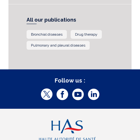
All our publications
Bronchial diseases
Drug therapy
Pulmonary and pleural diseases
Follow us :
T
F
Y
L
w
a
o
i
i
c
u
n
t
e
t
k