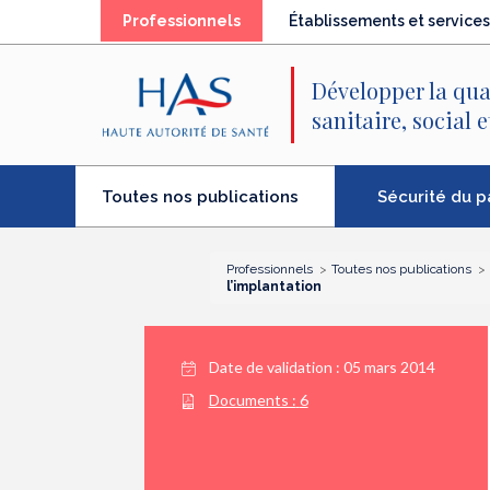
Recherche
Menu
Contenu
(élément
Professionnels
Établissements et services
principal
principal
séléctionné)
Développer la qua
sanitaire, social 
(élément
Sécurité du p
Toutes nos publications
séléctionné)
Professionnels
Toutes nos publications
l’implantation
Date de validation :
05 mars 2014
Documents :
6