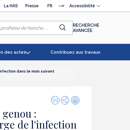
Choisir
La HAS
Presse
Accessibilité
la
langue
RECHERCHE
AVANCÉE
Chercher
on des actes
Contribuez aux travaux
nfection dans le mois suivant
Citer
Partager
Impression
cette
 genou :
publication
rge de l'infection