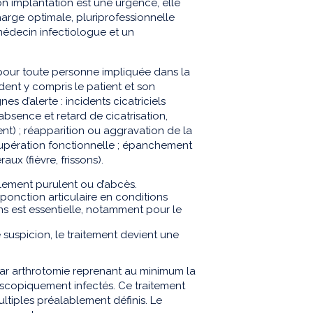
on implantation est une urgence, elle
harge optimale, pluriprofessionnelle
édecin infectiologue et un
 pour toute personne impliquée dans la
ent y compris le patient et son
s d’alerte : incidents cicatriciels
absence et retard de cicatrisation,
t) ; réapparition ou aggravation de la
cupération fonctionnelle ; épanchement
ux (fièvre, frissons).
ulement purulent ou d’abcès.
ponction articulaire en conditions
s est essentielle, notamment pour le
 suspicion, le traitement devient une
par arthrotomie reprenant au minimum la
roscopiquement infectés. Ce traitement
tiples préalablement définis. Le