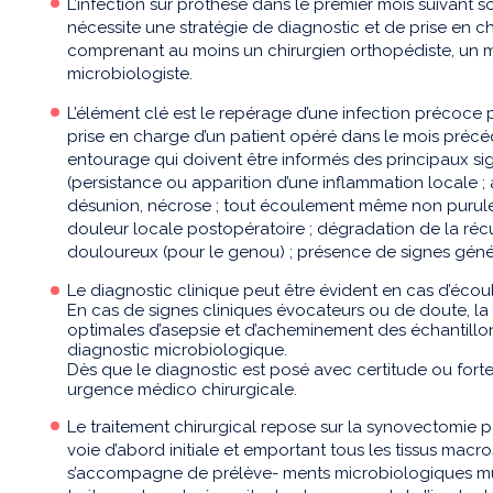
L’infection sur prothèse dans le premier mois suivant s
nécessite une stratégie de diagnostic et de prise en c
comprenant au moins un chirurgien orthopédiste, un m
microbiologiste.
L’élément clé est le repérage d’une infection précoce
prise en charge d’un patient opéré dans le mois précéd
entourage qui doivent être informés des principaux signe
(persistance ou apparition d’une inflammation locale ; 
désunion, nécrose ; tout écoulement même non purulen
douleur locale postopératoire ; dégradation de la ré
douloureux (pour le genou) ; présence de signes généra
Le diagnostic clinique peut être évident en cas d’éco
En cas de signes cliniques évocateurs ou de doute, la 
optimales d’asepsie et d’acheminement des échantillon
diagnostic microbiologique.
Dès que le diagnostic est posé avec certitude ou forte
urgence médico chirurgicale.
Le traitement chirurgical repose sur la synovectomie 
voie d’abord initiale et emportant tous les tissus mac
s’accompagne de prélève- ments microbiologiques mul