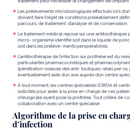
traitement peut nécessiter le changement de l’implant
Les prélèvements microbiologiques effectués lors d’une
doivent faire l’objet de conditions préalablement défi
parcours, de traitement, d’analyse et de conservation.
Le traitement médical repose sur une antibiothérapie
micro- organisme identifié soit dans le liquide de poncti
soit dans les prélève- ments peropératoires.
L’antibiothérapie de l’infection sur prothèse est du ress
particularités pharmacocinétiques et pharmacodynami
(pénétration osseuse des anti- biotiques, relais per o
éventuellement aidé d’un avis auprès d’un centre spéci
À tout moment, les centres spécialisés (CRIOA et cent
sollicités pour aider à la prise en charge de ces patie
chirurgicale ayant posé la prothèse. Tout critère de c
collaboration avec un centre spécialisé.
Algorithme de la prise en char
d’infection