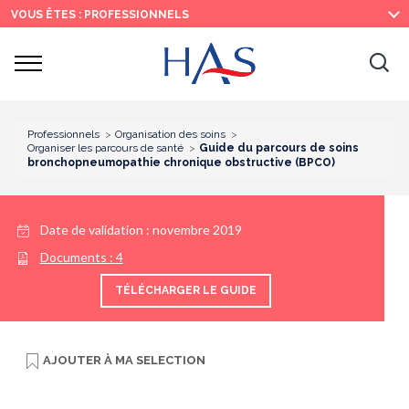
Recherche
Menu
Contenu
VOUS ÊTES : PROFESSIONNELS
principal
principal
Ouvrir
Ouv
le
menu
la
re
Professionnels
Organisation des soins
Organiser les parcours de santé
Guide du parcours de soins
bronchopneumopathie chronique obstructive (BPCO)
Date de validation :
novembre 2019
Documents :
4
TÉLÉCHARGER LE GUIDE
AJOUTER À
MA SELECTION