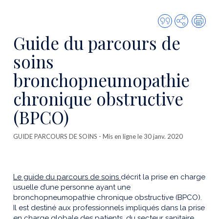
Citer
Partager
Imp
cette
Guide du parcours de
publicatio
soins
bronchopneumopathie
chronique obstructive
(BPCO)
GUIDE PARCOURS DE SOINS
- Mis en ligne le 30 janv. 2020
Le guide du parcours de soins
décrit la prise en charge
usuelle d’une personne ayant une
bronchopneumopathie chronique obstructive (BPCO).
Il est destiné aux professionnels impliqués dans la prise
en charge globale des patients, du secteur sanitaire,