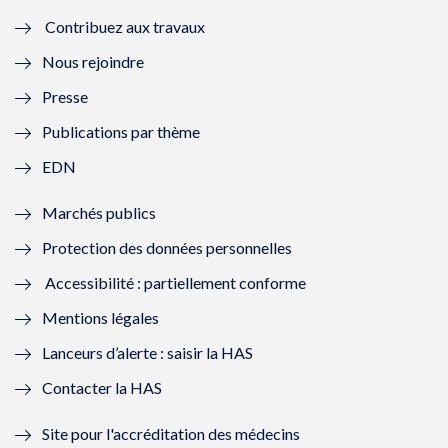
Contribuez aux travaux
l
e
l
e
Nous rejoindre
l
l
l
l
Presse
e
l
e
l
Publications par thème
f
e
f
e
EDN
e
f
e
f
Marchés publics
n
e
n
e
Protection des données personnelles
ê
n
ê
n
Accessibilité : partiellement conforme
t
ê
t
ê
Mentions légales
r
t
r
t
Lanceurs d’alerte : saisir la HAS
e
r
e
r
Contacter la HAS
)
e
)
e
Site pour l'accréditation des médecins
)
)