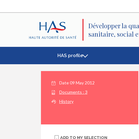
Search
Main
Main
Menu
Content
Développer la qua
sanitaire, social 
HAS profile
Date
09 May 2012
Documents :
3
History
ADD TO
MY SELECTION