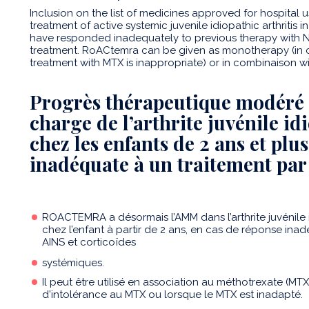
Inclusion on the list of medicines approved for hospital u
treatment of active systemic juvenile idiopathic arthritis 
have responded inadequately to previous therapy with N
treatment. RoACtemra can be given as monotherapy (in c
treatment with MTX is inappropriate) or in combinaison w
Progrès thérapeutique modéré d
charge de l’arthrite juvénile i
chez les enfants de 2 ans et pl
inadéquate à un traitement par 
ROACTEMRA a désormais l’AMM dans l’arthrite juvénile 
chez l’enfant à partir de 2 ans, en cas de réponse ina
AINS et corticoïdes
systémiques.
Il peut être utilisé en association au méthotrexate (M
d'intolérance au MTX ou lorsque le MTX est inadapté.