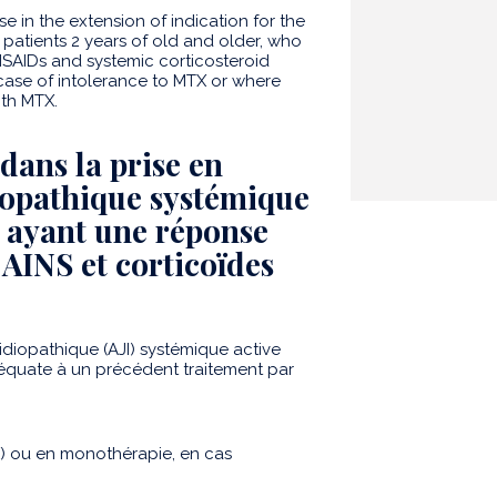
se in the extension of indication for the
in patients 2 years of old and older, who
SAIDs and systemic corticosteroid
ase of intolerance to MTX or where
ith MTX.
ans la prise en
diopathique systémique
us ayant une réponse
AINS et corticoïdes
idiopathique (AJI) systémique active
déquate à un précédent traitement par
TX) ou en monothérapie, en cas