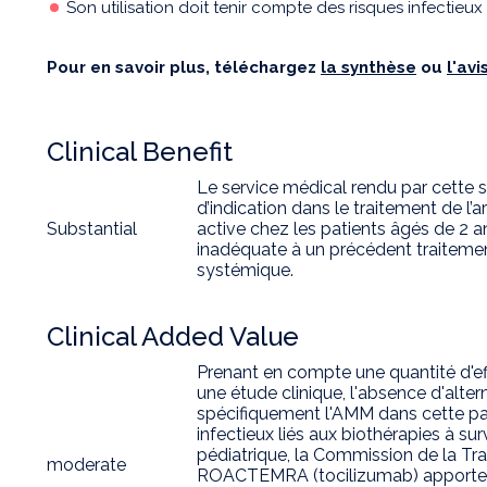
Son utilisation doit tenir compte des risques infectieux 
Pour en savoir plus, téléchargez
la synthèse
ou
l'av
Clinical Benefit
Le service médical rendu par cette s
d’indication dans le traitement de l’
Substantial
active chez les patients âgés de 2 a
inadéquate à un précédent traitemen
systémique.
Clinical Added Value
Prenant en compte une quantité d'e
une étude clinique, l'absence d'alte
spécifiquement l'AMM dans cette p
infectieux liés aux biothérapies à su
pédiatrique, la Commission de la T
moderate
ROACTEMRA (tocilizumab) apporte u