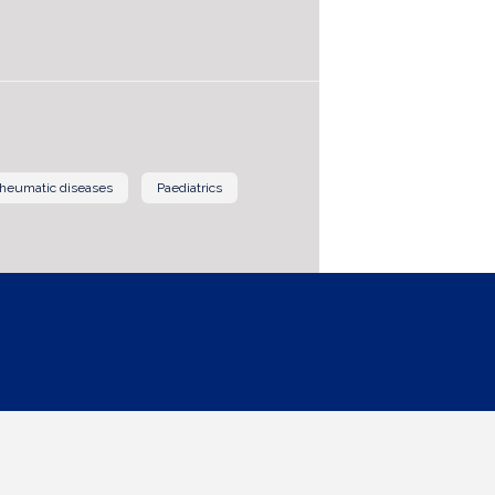
rheumatic diseases
Paediatrics