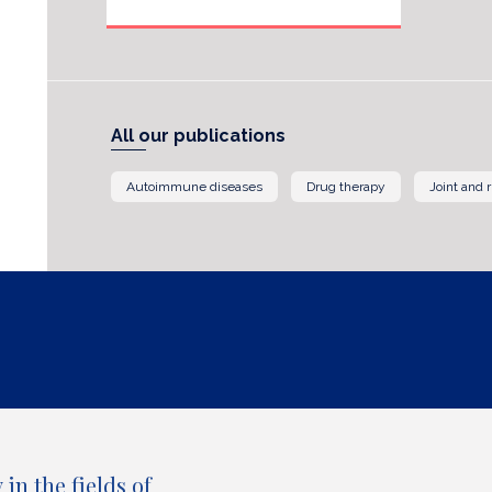
All our publications
Autoimmune diseases
Drug therapy
Joint and 
in the fields of