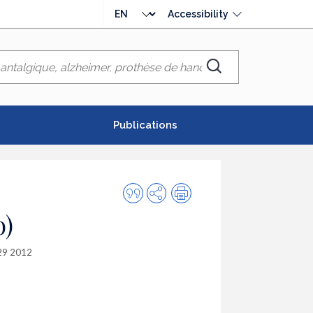
Choose
Accessibility
language
Chercher
Publications
Quote
Share
Print
this
b)
publication
29 2012